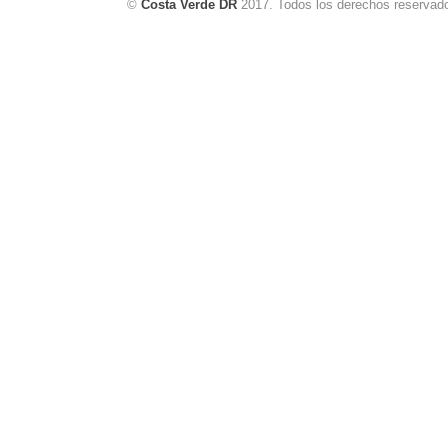
©
Costa Verde DR
2017. Todos los derechos reservad