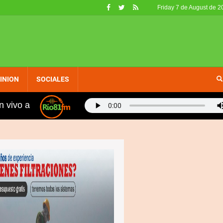
Friday 7 de August de 2
INION
SOCIALES
n vivo a
nos, fueron retirados de circulación en EE. UU. por no c