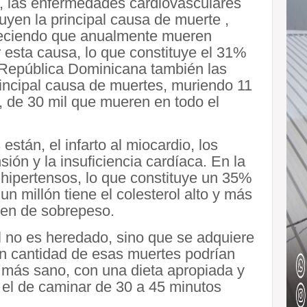
 las enfermedades cardiovasculares
tuyen la principal causa de muerte ,
eciendo que anualmente mueren
 esta causa, lo que constituye el 31%
 República Dominicana también las
incipal causa de muertes, muriendo 11
 de 30 mil que mueren en todo el
stán, el infarto al miocardio, los
ión y la insuficiencia cardíaca. En la
hipertensos, lo que constituye un 35%
un millón tiene el colesterol alto y más
ren de sobrepeso.
l no es heredado, sino que se adquiere
an cantidad de esas muertes podrían
a más sano, con una dieta apropiada y
 el de caminar de 30 a 45 minutos