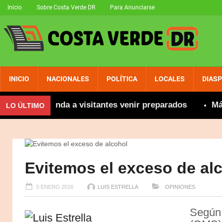
Inicio
Sobre Costa Verde DR
Para Anunciarse
INICIO
NACIONALES
POLÍTICA
LOCALES
DIAS
se recomienda a visitantes venir preparados
Más de
LO ÚLTIMO
Evitemos el exceso de al
5 ENERO 2016
LUIS ESTRELLA
OPINIONES
Según 