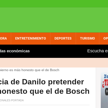
PORA
ENTRETENIMIENTO
DEPORTES
TURISMO
OP
Escucha e
 económicas
Regidor Rubén Santos someterá resoluc
ia de Danilo pretender
honesto que el de Bosch
ONALES
PORTADA