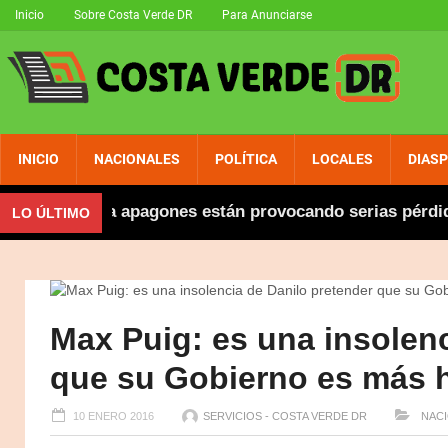
Inicio
Sobre Costa Verde DR
Para Anunciarse
INICIO
NACIONALES
POLÍTICA
LOCALES
DIAS
ez denuncia apagones están provocando serias pérdidas
LO ÚLTIMO
Max Puig: es una insolenc
que su Gobierno es más 
10 ENERO 2016
SERVICIOS - COSTA VERDE DR
NACI