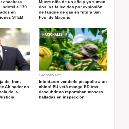
er encabeza
Muere niña de un año y ya suman
 Indotel a 170
dos los fallecidos por explosión
cados en
de tanque de gas en fritura San
ciones STEM
Fco. de Macorís
NACIONALES
3 AGOSTO 2026
a del tren;
Intentaron venderle picapollo a un
nte Abinader no
chino! EU vetó mango RD tras
cia de la
descubrir no reportaban moscas
usticia
halladas en inspeccion