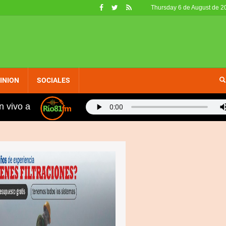
Thursday 6 de August de 2
INION
SOCIALES
n vivo a
ión para impulsar alianza en construcción carretera S