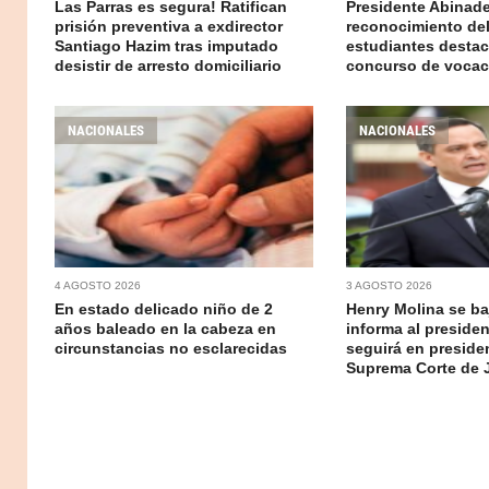
Las Parras es segura! Ratifican
Presidente Abinad
prisión preventiva a exdirector
reconocimiento del
Santiago Hazim tras imputado
estudiantes desta
desistir de arresto domiciliario
concurso de voca
NACIONALES
NACIONALES
4 AGOSTO 2026
3 AGOSTO 2026
En estado delicado niño de 2
Henry Molina se baj
años baleado en la cabeza en
informa al preside
circunstancias no esclarecidas
seguirá en presiden
Suprema Corte de J