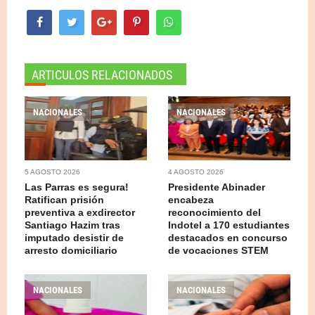
ARTICULOS RELACIONADOS
NACIONALES
NACIONALES
5 AGOSTO 2026
4 AGOSTO 2026
Las Parras es segura!
Presidente Abinader
Ratifican prisión
encabeza
preventiva a exdirector
reconocimiento del
Santiago Hazim tras
Indotel a 170 estudiantes
imputado desistir de
destacados en concurso
arresto domiciliario
de vocaciones STEM
NACIONALES
NACIONALES