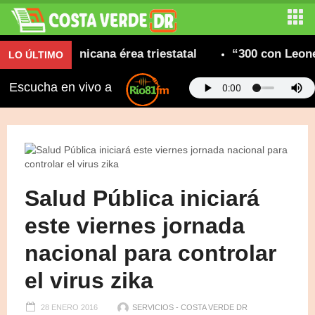
dad dominicana érea triestatal
“300 con Leonel” 
LO ÚLTIMO
Escucha en vivo a
Salud Pública iniciará
este viernes jornada
nacional para controlar
el virus zika
28 ENERO 2016
SERVICIOS - COSTA VERDE DR