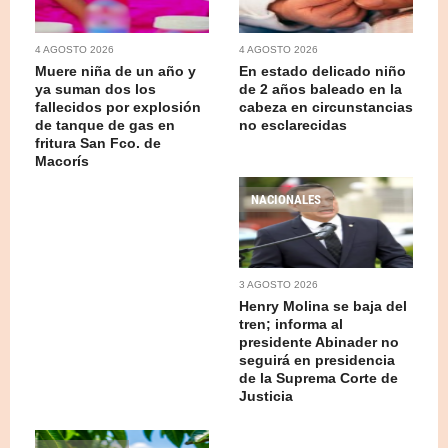
4 AGOSTO 2026
4 AGOSTO 2026
Muere niña de un año y
En estado delicado niño
ya suman dos los
de 2 años baleado en la
fallecidos por explosión
cabeza en circunstancias
de tanque de gas en
no esclarecidas
fritura San Fco. de
Macorís
NACIONALES
3 AGOSTO 2026
Henry Molina se baja del
tren; informa al
presidente Abinader no
seguirá en presidencia
de la Suprema Corte de
Justicia