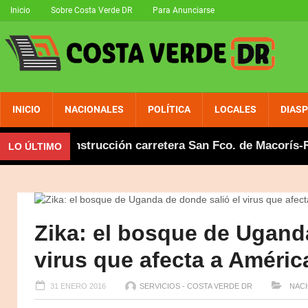
Inicio
Sobre Costa Verde DR
Para Anunciarse
INICIO
NACIONALES
POLÍTICA
LOCALES
DIAS
 en construcción carretera San Fco. de Macorís-Río Sa
LO ÚLTIMO
Zika: el bosque de Ugand
virus que afecta a Améric
31 ENERO 2016
SERVICIOS - COSTA VERDE DR
NACI