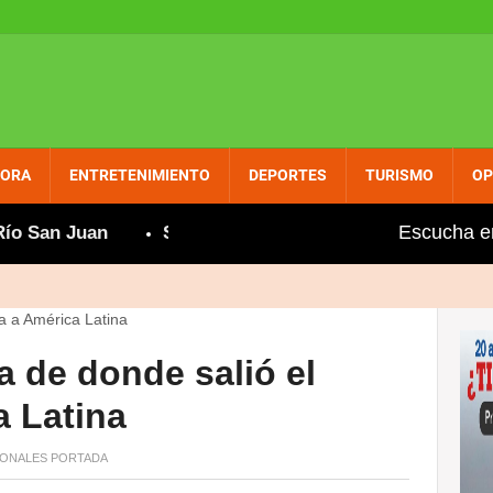
PORA
ENTRETENIMIENTO
DEPORTES
TURISMO
OP
Escucha e
n Juan
Soñar no cuesta nada
INDEX, Vimenca 
a de donde salió el
a Latina
ONALES
PORTADA