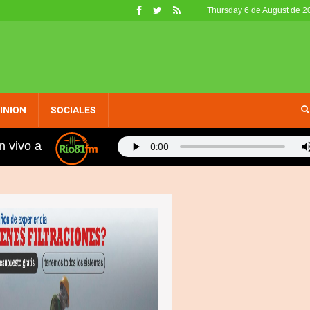
Thursday 6 de August de 2
INION
SOCIALES
n vivo a
y Western Unión efectuan encuentro con comunidad domi