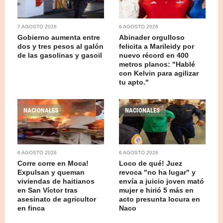
7 AGOSTO 2026
6 AGOSTO 2026
Gobierno aumenta entre
Abinader orgulloso
dos y tres pesos al galón
felicita a Marileidy por
de las gasolinas y gasoil
nuevo récord en 400
metros planos: "Hablé
con Kelvin para agilizar
tu apto."
NACIONALES
NACIONALES
6 AGOSTO 2026
6 AGOSTO 2026
Corre corre en Moca!
Loco de qué! Juez
Expulsan y queman
revoca "no ha lugar" y
viviendas de haitianos
envía a juicio joven mató
en San Víctor tras
mujer e hirió 5 más en
asesinato de agricultor
acto presunta locura en
en finca
Naco