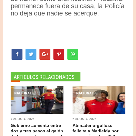
permanece fuera de su casa, la Policía
no deja que nadie se acerque.
ARTICULOS RELACIONADOS
NACIONALES
NACIONALES
7 AGOSTO 2026
6 AGOSTO 2026
Gobierno aumenta entre
Abinader orgulloso
dos y tres pesos al galón
felicita a Marileidy por