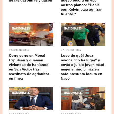
de las gasolinas y gasoil
nuevo récord en 400
metros planos: "Hablé
con Kelvin para agilizar
tu apto."
NACIONALES
NACIONALES
6 AGOSTO 2026
6 AGOSTO 2026
Corre corre en Moca!
Loco de qué! Juez
Expulsan y queman
revoca "no ha lugar" y
viviendas de haitianos
envía a juicio joven mató
en San Víctor tras
mujer e hirió 5 más en
asesinato de agricultor
acto presunta locura en
en finca
Naco
NACIONALES
NACIONALES