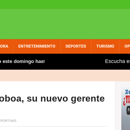
PORA
ENTRETENIMIENTO
DEPORTES
TURISMO
OP
Escucha e
te domingo hasta el malecón
Con un suculento sanc
Noboa, su nuevo gerente
PORTIVAS