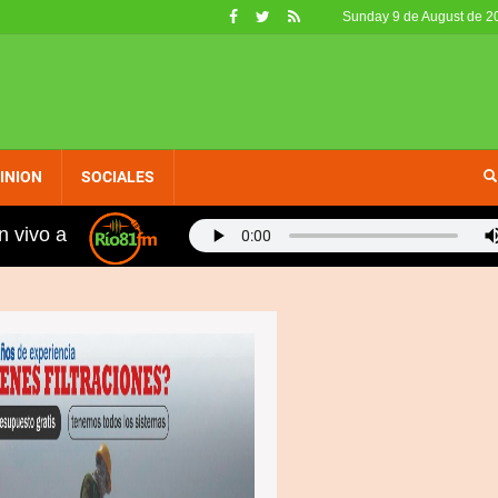
Sunday 9 de August de 2
INION
SOCIALES
n vivo a
ocho, Alcaldía de Cabrera inaugura aceras, contenes y 