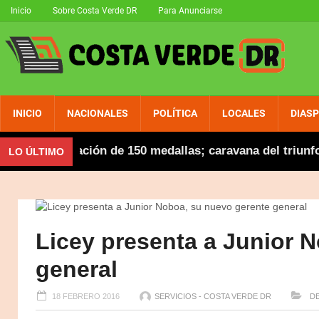
Inicio
Sobre Costa Verde DR
Para Anunciarse
INICIO
NACIONALES
POLÍTICA
LOCALES
DIAS
ica actuación de 150 medallas; caravana del triunfo es
LO ÚLTIMO
Licey presenta a Junior 
general
18 FEBRERO 2016
SERVICIOS - COSTA VERDE DR
DE