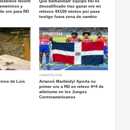
establece récord
Qué barbaridad! Equipo RD es
femeninos y
descalificado tras ganar oro en
de oro para RD
relevos 4X100 mixtos por pase
testigo fuera zona de cambio
DEPORTIVAS
3 AGOSTO 2026
ivos de Luis
Arrancó Marileidy! Aporta su
primer oro a RD en relevo 4×4 de
atletismo en los Juegos
Centroamericanos