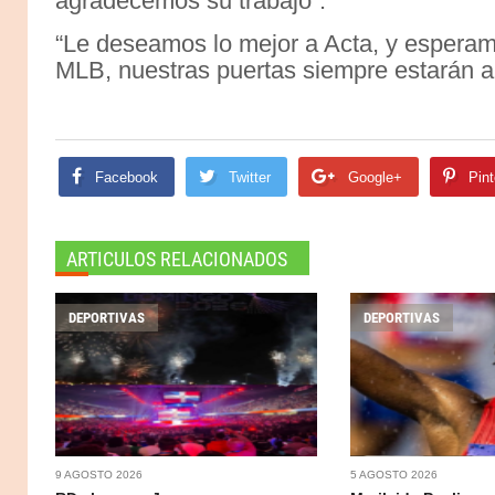
agradecemos su trabajo”.
“Le deseamos lo mejor a Acta, y esperamo
MLB, nuestras puertas siempre estarán ab
Facebook
Twitter
Google+
Pint
ARTICULOS RELACIONADOS
DEPORTIVAS
DEPORTIVAS
9 AGOSTO 2026
5 AGOSTO 2026