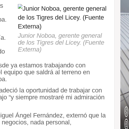
es
oa.
Junior Noboa, gerente general
ía.
de los Tigres del Licey. (Fuente
Externa)
do
esde ya estamos trabajando con
 equipo que saldrá al terreno en
oa.
deció la oportunidad de trabajar con
ajo “y siempre mostraré mi admiración
Miguel Ángel Fernández, externó que la
 negocios, nada personal,