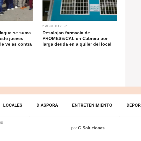
5 AGOSTO 2026
Nagua se suma
Desalojan farmacia de
este jueves
PROMESE/CAL en Cabrera por
de velas contra
larga deuda en alquiler del local
LOCALES
DIASPORA
ENTRETENIMIENTO
DEPOR
os
por
G Soluciones