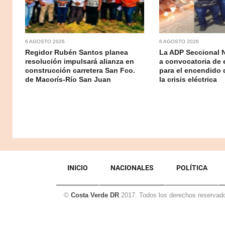
6 AGOSTO 2026
6 AGOSTO 2026
Regidor Rubén Santos planea
La ADP Seccional 
resolución impulsará alianza en
a convocatoria de 
construcción carretera San Fco.
para el encendido 
de Macorís-Río San Juan
la crisis eléctrica
INICIO
NACIONALES
POLÍTICA
©
Costa Verde DR
2017. Todos los derechos reservad