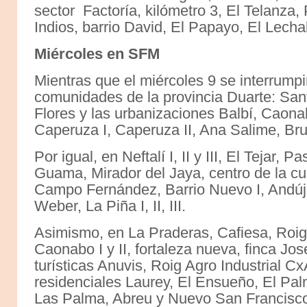
sector Factoría, kilómetro 3, El Telanza,
Indios, barrio David, El Papayo, El Lecha
Miércoles en SFM
Mientras que el miércoles 9 se interrumpir
comunidades de la provincia Duarte: Sant
Flores y las urbanizaciones Balbí, Caonab
Caperuza I, Caperuza II, Ana Salime, Bru
Por igual, en Neftalí I, II y III, El Tejar,
Guama, Mirador del Jaya, centro de la cu
Campo Fernández, Barrio Nuevo I, Andújar
Weber, La Piña I, II, III.
Asimismo, en La Praderas, Cafiesa, Roi
Caonabo I y II, fortaleza nueva, finca J
turísticas Anuvis, Roig Agro Industrial Cx
residenciales Laurey, El Ensueño, El Pal
Las Palma, Abreu y Nuevo San Francisc