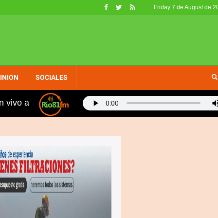
Friday 7 de August de 2
INION
SOCIALES
n vivo a
anos, fueron retirados de circulación en EE. UU. por no 