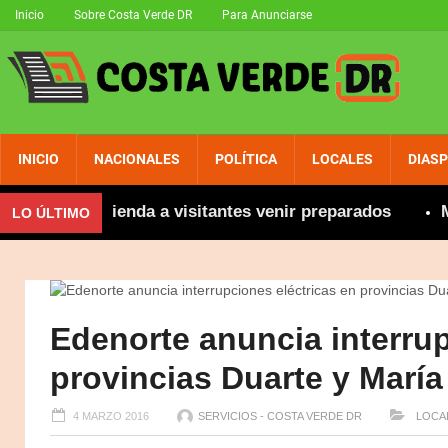
Inicio
Sobre Costa Verde DR
Para Anunciarse
INICIO
NACIONALES
POLÍTICA
LOCALES
DIAS
se recomienda a visitantes venir preparados
Más d
LO ÚLTIMO
Edenorte anuncia interrup
provincias Duarte y María
4 MARZO 2016
SERVICIOS - COSTA VERDE DR
LOCA