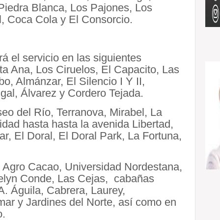
 Piedra Blanca, Los Pajones, Los
l, Coca Cola y El Consorcio.
á el servicio en las siguientes
a Ana, Los Ciruelos, El Capacito, Las
o, Almánzar, El Silencio I Y II,
gal, Álvarez y Cordero Tejada.
 Paseo del Río, Terranova, Mirabel, La
idad hasta hasta la avenida Libertad,
, El Doral, El Doral Park, La Fortuna,
g Agro Cacao, Universidad Nordestana,
oselyn Conde, Las Cejas, cabañas
A. Águila, Cabrera, Laurey,
mar y Jardines del Norte, así como en
o.