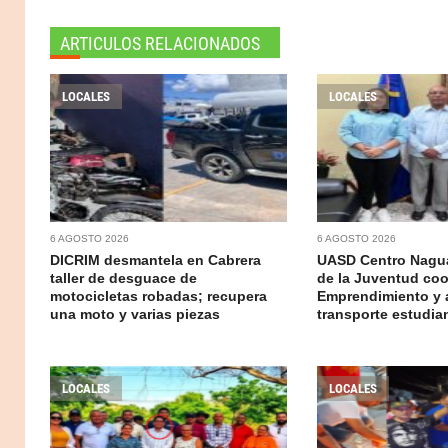
ARTICULOS RELACIONADOS
LOCALES
LOCALES
6 AGOSTO 2026
6 AGOSTO 2026
DICRIM desmantela en Cabrera
UASD Centro Nagua
taller de desguace de
de la Juventud coo
motocicletas robadas; recupera
Emprendimiento y 
una moto y varias piezas
transporte estudian
LOCALES
LOCALES