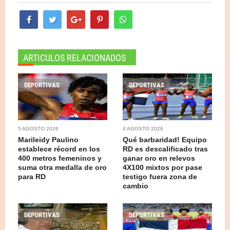
ARTICULOS RELACIONADOS
DEPORTIVAS
DEPORTIVAS
5 AGOSTO 2026
4 AGOSTO 2026
Marileidy Paulino
Qué barbaridad! Equipo
establece récord en los
RD es descalificado tras
400 metros femeninos y
ganar oro en relevos
suma otra medalla de oro
4X100 mixtos por pase
para RD
testigo fuera zona de
cambio
DEPORTIVAS
DEPORTIVAS