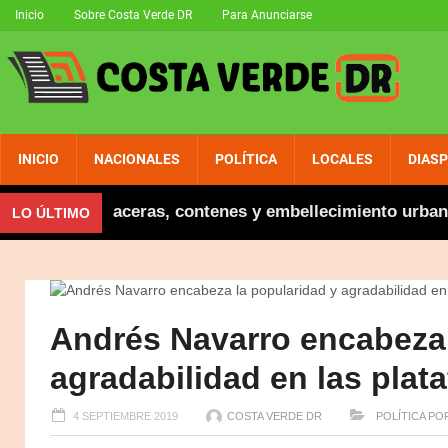
Inicio
Sobre Costa Verde DR
Para Anunciarse
INICIO
NACIONALES
POLÍTICA
LOCALES
DIAS
inaugura aceras, contenes y embellecimiento urbano en 
LO ÚLTIMO
Andrés Navarro encabeza 
agradabilidad en las plat
4 SEPTIEMBRE 2019
COSTA VERDE DR
POLÍTICA
PO