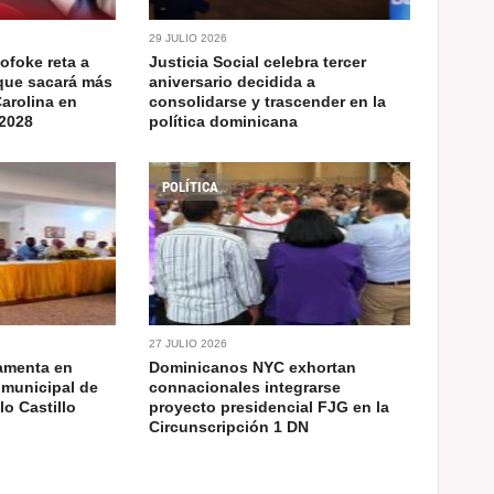
29 JULIO 2026
lofoke reta a
Justicia Social celebra tercer
 que sacará más
aniversario decidida a
Carolina en
consolidarse y trascender en la
 2028
política dominicana
POLÍTICA
27 JULIO 2026
ramenta en
Dominicanos NYC exhortan
 municipal de
connacionales integrarse
o Castillo
proyecto presidencial FJG en la
Circunscripción 1 DN