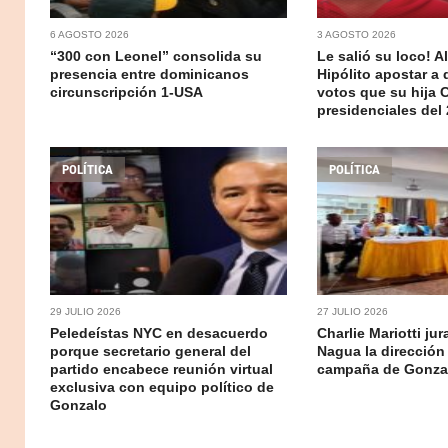
6 AGOSTO 2026
3 AGOSTO 2026
“300 con Leonel” consolida su
Le salió su loco! A
presencia entre dominicanos
Hipólito apostar a
circunscripción 1-USA
votos que su hija 
presidenciales del
POLÍTICA
POLÍTICA
29 JULIO 2026
27 JULIO 2026
Peledeístas NYC en desacuerdo
Charlie Mariotti ju
porque secretario general del
Nagua la dirección
partido encabece reunión virtual
campaña de Gonzal
exclusiva con equipo político de
Gonzalo