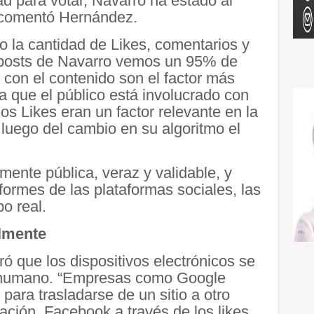
d para votar, Navarro ha estado al
” comentó Hernández.
 la cantidad de Likes, comentarios y
s posts de Navarro vemos un 95% de
 con el contenido son el factor más
a que el público está involucrado con
os Likes eran un factor relevante en la
 luego del cambio en su algoritmo el
mente pública, veraz y validable, y
formes de las plataformas sociales, las
o real.
almente
ró que los dispositivos electrónicos se
r humano. “Empresas como Google
ara trasladarse de un sitio a otro
ación. Facebook a través de los likes,