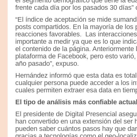
el segmento demográfico que tiene la eda
frente cada día por los pasados 30 días
“El índice de aceptación se mide sumando
posts compartidos. En la mayoría de lo
reacciones favorables. Las interacciones
importante a medir ya que es lo que indic
el contenido de la página. Anteriormente l
plataforma de Facebook, pero esto varió,
año pasado”, expuso.
Hernández informó que esta data es total
cualquier persona puede acceder a los in
cuales permiten extraer esa data en tiemp
El tipo de análisis más confiable actu
El presidente de Digital Presencial asegu
han convertido en una extensión del se
pueden saber cuántos pasos hay que dar p
gracias a tecnologías como el geo-localiz