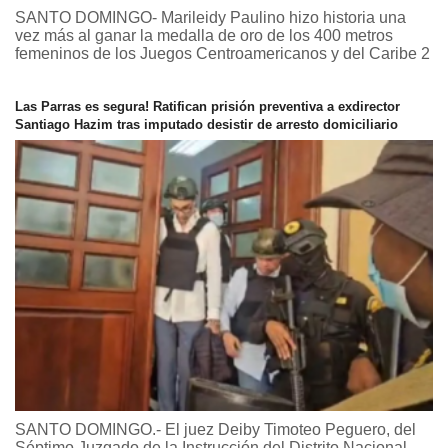
SANTO DOMINGO- Marileidy Paulino hizo historia una
vez más al ganar la medalla de oro de los 400 metros
femeninos de los Juegos Centroamericanos y del Caribe 2
Las Parras es segura! Ratifican prisión preventiva a exdirector
Santiago Hazim tras imputado desistir de arresto domiciliario
SANTO DOMINGO.- El juez Deiby Timoteo Peguero, del
Séptimo Juzgado de la Instrucción del Distrito Nacional,