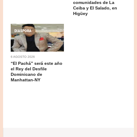
comunidades de La
Ceiba y El Salado, en
Higüey
DIASPORA
6 AGOSTO 2026
“El Pachá” será este año
el Rey del Desfile
Dominicano de
Manhattan-NY