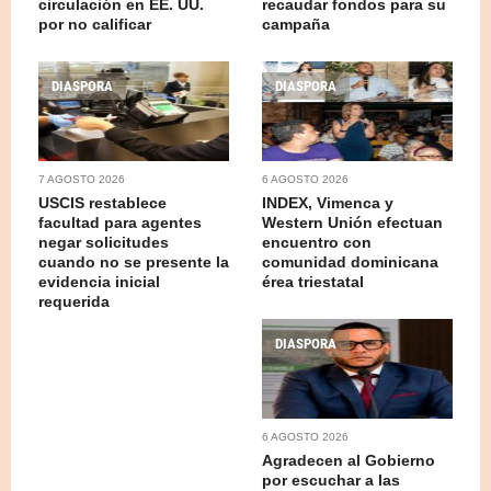
circulación en EE. UU.
recaudar fondos para su
por no calificar
campaña
DIASPORA
DIASPORA
7 AGOSTO 2026
6 AGOSTO 2026
USCIS restablece
INDEX, Vimenca y
facultad para agentes
Western Unión efectuan
negar solicitudes
encuentro con
cuando no se presente la
comunidad dominicana
evidencia inicial
érea triestatal
requerida
DIASPORA
6 AGOSTO 2026
Agradecen al Gobierno
por escuchar a las