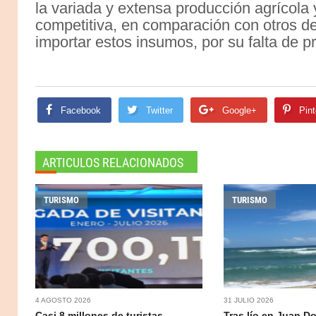
la variada y extensa producción agrícola
competitiva, en comparación con otros de
importar estos insumos, por su falta de p
Facebook
Twitter
Google+
Pint
ARTICULOS RELACIONADOS
TURISMO
TURISMO
4 AGOSTO 2026
31 JULIO 2026
Casi 8 millones de turistas
Tras lío en Juan Do