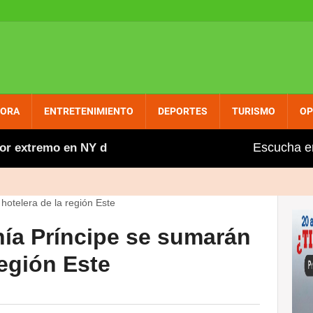
PORA
ENTRETENIMIENTO
DEPORTES
TURISMO
OP
Escucha e
xtremo en NY durante los próximos días; se recomienda a
ía Príncipe se sumarán
región Este