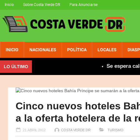
Inicio
Sobre Costa Verde DR
Para Anunciarse
INICIO
NACIONALES
POLÍTICA
LOCALES
DIAS
Se espera calor e
LO ÚLTIMO
Cinco nuevos hoteles Bah
a la oferta hotelera de la 
21 ABRIL 2012
COSTA VERDE DR
TURISMO