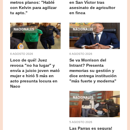
metros planos: "Hablé
en San Víctor tras
con Kelvin para agilizar
asesinato de agricultor
tu apto."
en finca
NACIONALES
NACIONALES
6 AGOSTO 2026
6 AGOSTO 2026
Loco de qué! Juez
Se va Morrison del
revoca "no ha lugar" y
Intrant? Presenta
envía a juicio joven mató
memorias su gestión y
mujer e hirió 5 más en
dice entrega institución
acto presunta locura en
"más fuerte y moderna"
Naco
NACIONALES
5 AGOSTO 2026
Las Parras es segura!