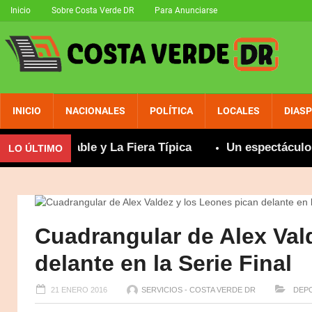
Inicio
Sobre Costa Verde DR
Para Anunciarse
INICIO
NACIONALES
POLÍTICA
LOCALES
DIAS
nsuperable y La Fiera Típica
Un espectáculo boch
LO ÚLTIMO
Cuadrangular de Alex Val
delante en la Serie Final
21 ENERO 2016
SERVICIOS - COSTA VERDE DR
DEPO