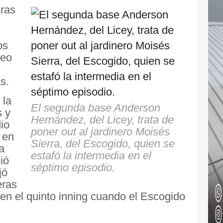
eras
os
neo
s.
 la
El segunda base Anderson
s y
Hernández, del Licey, trata de
io
poner out al jardinero Moisés
 en
Sierra, del Escogido, quien se
a
estafó la intermedia en el
ió
séptimo episodio.
jó
eras
en el quinto inning cuando el Escogido