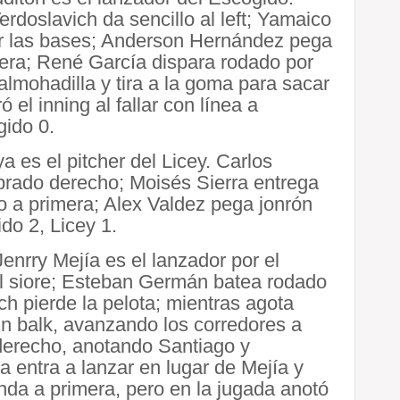
erdoslavich da sencillo al left; Yamaico
nar las bases; Anderson Hernández pega
ercera; René García dispara rodado por
almohadilla y tira a la goma para sacar
 el inning al fallar con línea a
gido 0.
 es el pitcher del Licey. Carlos
prado derecho; Moisés Sierra entrega
ro a primera; Alex Valdez pega jonrón
ido 2, Licey 1.
Jenrry Mejía es el lanzador por el
el siore; Esteban Germán batea rodado
ich pierde la pelota; mientras agota
un balk, avanzando los corredores a
 derecho, anotando Santiago y
 entra a lanzar en lugar de Mejía y
da a primera, pero en la jugada anotó