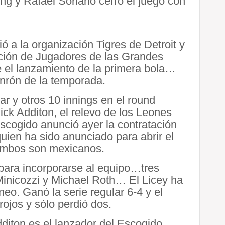
ing y Rafael Soriano cerró el juego con
ó a la organización Tigres de Detroit y
ación de Jugadores de las Grandes
he el lanzamiento de la primera bola…
nrón de la temporada.
ar y otros 10 innings en el round
ick Additon, el relevo de los Leones
Escogido anunció ayer la contratación
ien ha sido anunciado para abrir el
 ambos son mexicanos.
o para incorporarse al equipo…tres
 Minicozzi y Michael Roth… El Licey ha
eo. Ganó la serie regular 6-4 y el
rojos y sólo perdió dos.
diton es el lanzador del Escogido.