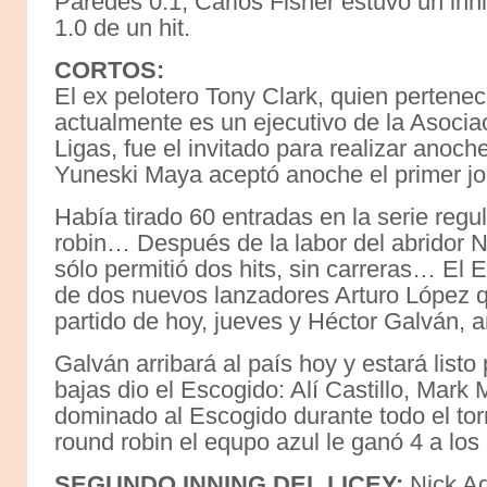
Paredes 0.1, Carlos Fisher estuvo un inn
1.0 de un hit.
CORTOS:
El ex pelotero Tony Clark, quien perteneci
actualmente es un ejecutivo de la Asoci
Ligas, fue el invitado para realizar anoc
Yuneski Maya aceptó anoche el primer jo
Había tirado 60 entradas en la serie regul
robin… Después de la labor del abridor N
sólo permitió dos hits, sin carreras… El 
de dos nuevos lanzadores Arturo López qu
partido de hoy, jueves y Héctor Galván,
Galván arribará al país hoy y estará list
bajas dio el Escogido: Alí Castillo, Mark
dominado al Escogido durante todo el torn
round robin el equpo azul le ganó 4 a los 
SEGUNDO INNING DEL LICEY:
Nick Ad