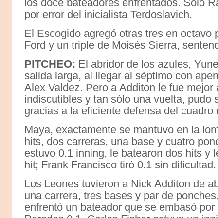
los doce bateadores enfrentados. Sólo
por error del inicialista Terdoslavich.
El Escogido agregó otras tres en octavo 
Ford y un triple de Moisés Sierra, sentenc
PITCHEO:
El abridor de los azules, Yu
salida larga, al llegar al séptimo con ape
Alex Valdez. Pero a Additon le fue mejor 
indiscutibles y tan sólo una vuelta, pudo s
gracias a la eficiente defensa del cuadro
Maya, exactamente se mantuvo en la lomi
hits, dos carreras, una base y cuatro pon
estuvo 0.1 inning, le batearon dos hits y 
hit; Frank Francisco tiró 0.1 sin dificultad.
Los Leones tuvieron a Nick Additon de abri
una carrera, tres bases y par de ponches
enfrentó un bateador que se embasó por e