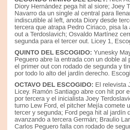
Diory Hernández pega hit al siore; Joey T
Navarro da un single al central para lle
indiscutible al left, anota Diory desde t
tercera que atrapa Pedro Ciriaco, pisa la 
out a Terdoslavich; Osvaldo Martínez cerró
segunda para el tercer out. Licey 1, Esco
QUINTO DEL ESCOGIDO:
Yunesky Maya
Peguero abre la entrada con un doble al 
el primer out con rodado de segunda y ti
por todo lo alto del jardín derecho. Escog
OCTAVO DEL ESCOGIDO:
El relevista 
Licey. Ramón Santiago abre con hit por 
por tercera y el inicialista Joey Terdoslav
turno Lew Ford, el pitcher Mejía comete 
tercer y segunda; Ford pega hit al jardín
avanzando a tercera Germán; Braulio Lara
Carlos Peguero falla con rodado de segun