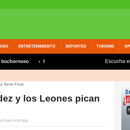
PORA
ENTRETENIMIENTO
DEPORTES
TURISMO
OP
Escucha e
ornoso
Desalojan farmacia de PROMESE/CAL en Cabre
dez y los Leones pican
RTIVAS
PORTADA