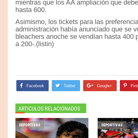
mientras que los AA ampliación que debe
hasta 600.
Asimismo, los tickets para las preferenc
administración había anunciado que se v
bleachers anoche se vendían hasta 400 p
a 200-.(listin)
Facebook
Twitter
Google+
Pint
ARTICULOS RELACIONADOS
DEPORTIVAS
DEPORTIVAS