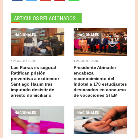
ARTICULOS RELACIONADOS
NACIONALES
NACIONALES
5 AGOSTO 2026
4 AGOSTO 2026
Las Parras es segura!
Presidente Abinader
Ratifican prisión
encabeza
preventiva a exdirector
reconocimiento del
Santiago Hazim tras
Indotel a 170 estudiantes
imputado desistir de
destacados en concurso
arresto domiciliario
de vocaciones STEM
NACIONALES
NACIONALES