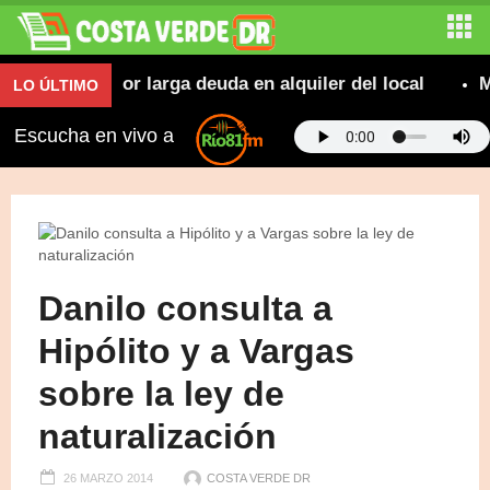
abrera por larga deuda en alquiler del local
Mari
LO ÚLTIMO
Escucha en vivo a
Danilo consulta a
Hipólito y a Vargas
sobre la ley de
naturalización
26 MARZO 2014
COSTA VERDE DR