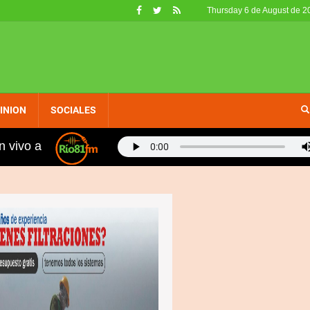
Thursday 6 de August de 2
INION
SOCIALES
n vivo a
idad Sánchez denuncia apagones están provocando serias