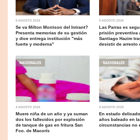
6 AGOSTO 2026
5 AGOSTO 2026
Se va Milton Morrison del Intrant?
Las Parras es segur
Presenta memorias de su gestión
prisión preventiva 
y dice entrega institución "más
Santiago Hazim tr
fuerte y moderna"
desistir de arresto 
NACIONALES
NACIONALES
4 AGOSTO 2026
4 AGOSTO 2026
Muere niña de un año y ya suman
En estado delicado
dos los fallecidos por explosión
años baleado en la
de tanque de gas en fritura San
circunstancias no 
Fco. de Macorís