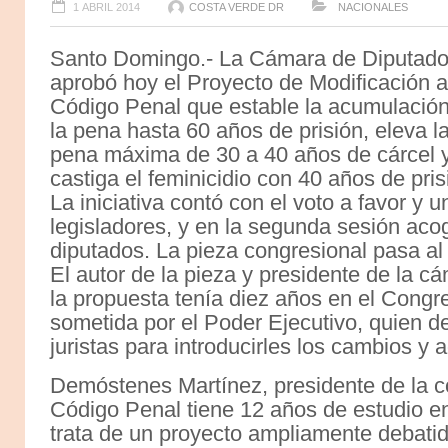
1 ABRIL 2014
COSTA VERDE DR
NACIONALES
Santo Domingo.- La Cámara de Diputad
aprobó hoy el Proyecto de Modificación a
Código Penal que estable la acumulació
la pena hasta 60 años de prisión, eleva l
pena máxima de 30 a 40 años de cárcel 
castiga el feminicidio con 40 años de pris
La iniciativa contó con el voto a favor y 
legisladores, y en la segunda sesión aco
diputados. La pieza congresional pasa al
El autor de la pieza y presidente de la c
la propuesta tenía diez años en el Congre
sometida por el Poder Ejecutivo, quien d
juristas para introducirles los cambios y
Demóstenes Martínez, presidente de la co
Código Penal tiene 12 años de estudio e
trata de un proyecto ampliamente debatido