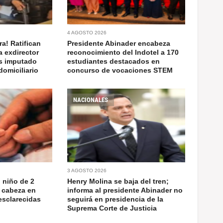
4 AGOSTO 2026
a! Ratifican
Presidente Abinader encabeza
a exdirector
reconocimiento del Indotel a 170
as imputado
estudiantes destacados en
domiciliario
concurso de vocaciones STEM
NACIONALES
3 AGOSTO 2026
 niño de 2
Henry Molina se baja del tren;
 cabeza en
informa al presidente Abinader no
esclarecidas
seguirá en presidencia de la
Suprema Corte de Justicia