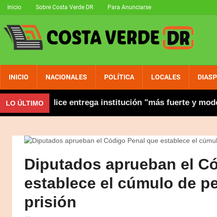
Inicio
Sobre Costa Verde DR
Para Anunciarse
INICIO
NACIONALES
POLÍTICA
LOCALES
DIAS
stión y dice entrega institución "más fuerte y moderna"
LO ÚLTIMO
Diputados aprueban el C
establece el cúmulo de p
prisión