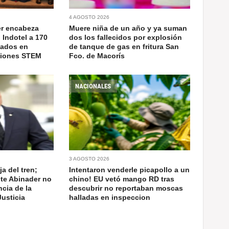
4 AGOSTO 2026
er encabeza
Muere niña de un año y ya suman
 Indotel a 170
dos los fallecidos por explosión
cados en
de tanque de gas en fritura San
ciones STEM
Fco. de Macorís
NACIONALES
3 AGOSTO 2026
a del tren;
Intentaron venderle picapollo a un
nte Abinader no
chino! EU vetó mango RD tras
cia de la
descubrir no reportaban moscas
usticia
halladas en inspeccion