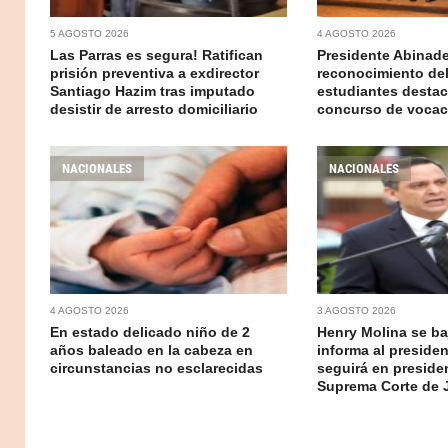
5 AGOSTO 2026
4 AGOSTO 2026
Las Parras es segura! Ratifican
Presidente Abinad
prisión preventiva a exdirector
reconocimiento del
Santiago Hazim tras imputado
estudiantes desta
desistir de arresto domiciliario
concurso de voca
NACIONALES
NACIONALES
4 AGOSTO 2026
3 AGOSTO 2026
En estado delicado niño de 2
Henry Molina se baj
años baleado en la cabeza en
informa al preside
circunstancias no esclarecidas
seguirá en presiden
Suprema Corte de J