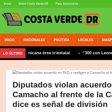
Inicio
Sobre Costa Verde DR
Para Anunciarse
INICIO
NACIONALES
POLÍTICA
LOCALES
DIAS
d dominicana érea triestatal
“300 con Leonel” co
LO ÚLTIMO
Diputados violan acuerdo
Camacho al frente de la
dice es señal de división