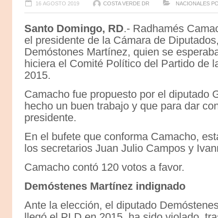
16 AGOSTO 2019
COSTA VERDE DR
NACIONALES
P
Santo Domingo, RD
.- Radhamés Camac
el presidente de la Cámara de Diputados,
Demóstones Martínez, quien se esperaba 
hiciera el Comité Político del Partido de
2015.
Camacho fue propuesto por el diputado G
hecho un buen trabajo y que para dar cont
presidente.
En el bufete que conforma Camacho, est
los secretarios Juan Julio Campos y Ivan
Camacho contó 120 votos a favor.
Demóstenes Martínez indignado
Ante la elección, el diputado Demóstenes
llegó el PLD en 2015 ha sido violado, tr