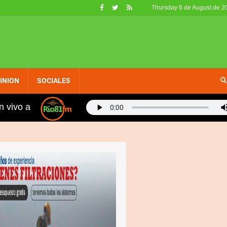
Thursday 6 de August de 2
INION
SOCIALES
n vivo a
n 1-USA
Agradecen al Gobierno por escuchar a las 