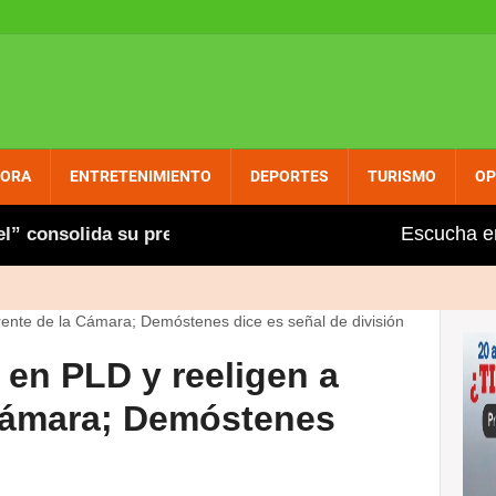
PORA
ENTRETENIMIENTO
DEPORTES
TURISMO
OP
Escucha e
nsolida su presencia entre dominicanos circunscripció
 en PLD y reeligen a
 Cámara; Demóstenes