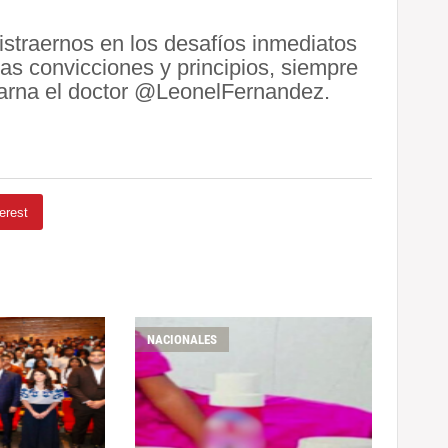
distraernos en los desafíos inmediatos
as convicciones y principios, siempre
ncarna el doctor @LeonelFernandez.
erest
NACIONALES