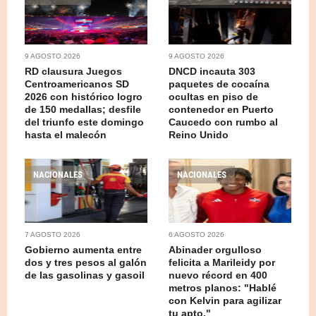
9 AGOSTO 2026
9 AGOSTO 2026
RD clausura Juegos
DNCD incauta 303
Centroamericanos SD
paquetes de cocaína
2026 con histórico logro
ocultas en piso de
de 150 medallas; desfile
contenedor en Puerto
del triunfo este domingo
Caucedo con rumbo al
hasta el malecón
Reino Unido
NACIONALES
NACIONALES
7 AGOSTO 2026
6 AGOSTO 2026
Gobierno aumenta entre
Abinader orgulloso
dos y tres pesos al galón
felicita a Marileidy por
de las gasolinas y gasoil
nuevo récord en 400
metros planos: "Hablé
con Kelvin para agilizar
tu apto."