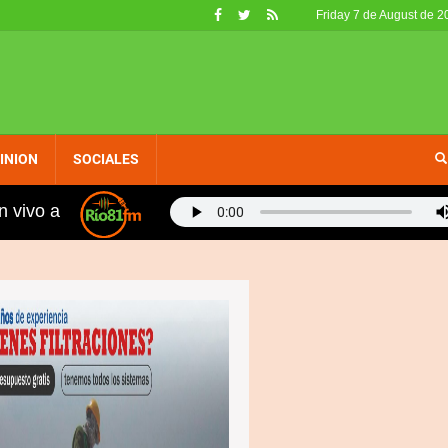
Friday 7 de August de 2
INION
SOCIALES
n vivo a
, fueron retirados de circulación en EE. UU. por no cali