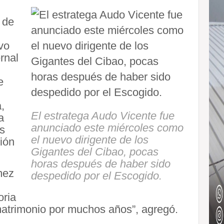
 de
vo
rnal
e
,
El estratega Audo Vicente fue
a
anunciado este miércoles como
s
el nuevo dirigente de los
ión
Gigantes del Cibao, pocas
horas después de haber sido
mez
despedido por el Escogido.
oria
atrimonio por muchos años”, agregó.