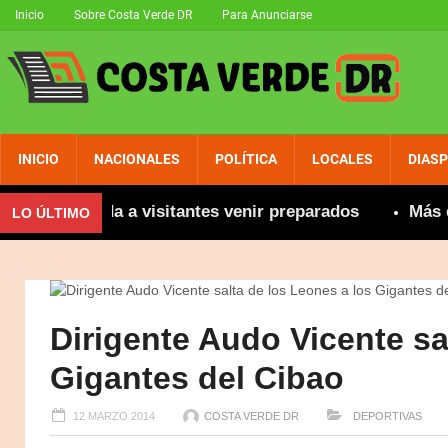
Inicio
Sobre Costa Verde DR
Para Anunciarse
INICIO
NACIONALES
POLÍTICA
LOCALES
DIAS
recomienda a visitantes venir preparados
Más de 80
LO ÚLTIMO
Dirigente Audo Vicente sa
Gigantes del Cibao
12 MARZO 2014
COSTA VERDE DR
DEPORTIVAS