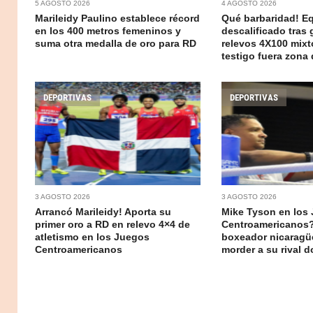
5 AGOSTO 2026
4 AGOSTO 2026
Marileidy Paulino establece récord
Qué barbaridad! E
en los 400 metros femeninos y
descalificado tras 
suma otra medalla de oro para RD
relevos 4X100 mixt
testigo fuera zona
DEPORTIVAS
DEPORTIVAS
3 AGOSTO 2026
3 AGOSTO 2026
Arrancó Marileidy! Aporta su
Mike Tyson en los
primer oro a RD en relevo 4×4 de
Centroamericanos?
atletismo en los Juegos
boxeador nicaragü
Centroamericanos
morder a su rival 