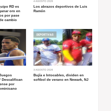
4 AGOSTO 2026
quipo RD es
Los abrazos deportivos de Luis
ganar oro en
Ramón
os por pase
 de cambio
DEPORTIVAS
3 AGOSTO 2026
 Juegos
Bujía e Intocables, dividen en
 Descalifican
softbol de verano en Newark, NJ
ense por
dominicano