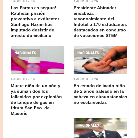
5 AGOSTO 2026
4 AGOSTO 2026
Las Parras es segura!
Presidente Abinader
Ratifican prisión
encabeza
preventiva a exdirector
reconocimiento del
Santiago Hazim tras
Indotel a 170 estudiantes
imputado desistir de
destacados en concurso
arresto domiciliario
de vocaciones STEM
NACIONALES
NACIONALES
4 AGOSTO 2026
4 AGOSTO 2026
Muere niña de un año y
En estado delicado niño
ya suman dos los
de 2 años baleado en la
fallecidos por explosión
cabeza en circunstancias
de tanque de gas en
no esclarecidas
fritura San Fco. de
Macorís
NACIONALES