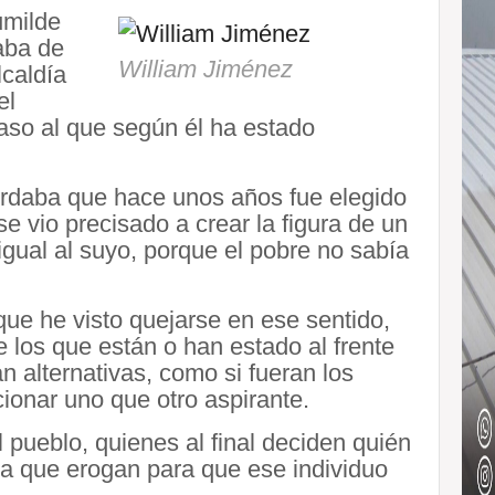
umilde
aba de
William Jiménez
lcaldía
el
raso al que según él ha estado
ordaba que hace unos años fue elegido
e vio precisado a crear la figura de un
 igual al suyo, porque el pobre no sabía
ue he visto quejarse en ese sentido,
e los que están o han estado al frente
n alternativas, como si fueran los
ionar uno que otro aspirante.
 pueblo, quienes al final deciden quién
aga que erogan para que ese individuo