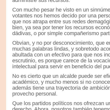
administre sus recursos.
Con mucho pesar he visto en un sinnúm
votantes nos hemos decido por una perso
que nos atrapa entre sus redes demagóg
bien, ya sea por tener los recursos eco
dádivas, o por simple compañerismo parti
Obvian, y no por desconocimiento, que en
muchas palabras lindas, y sobretodo a
abultada con un efectivo para que nos inc
escrutinio, es porque carece de la vocaci
intelectual para servir en beneficio del pu
No es cierto que un alcalde puede ser efi
académico, y mucho menos si no conoce 
además tiene una trayectoria de ambició
provecho personal.
Que los partidos políticos nos ofrezcan 
derecho. Ahora, nosotros también tenemos