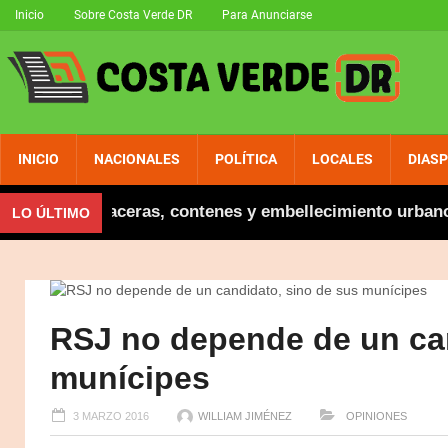
Inicio
Sobre Costa Verde DR
Para Anunciarse
INICIO
NACIONALES
POLÍTICA
LOCALES
DIAS
naugura aceras, contenes y embellecimiento urbano en 
LO ÚLTIMO
RSJ no depende de un can
munícipes
3 MARZO 2016
WILLIAM JIMÉNEZ
OPINIONES