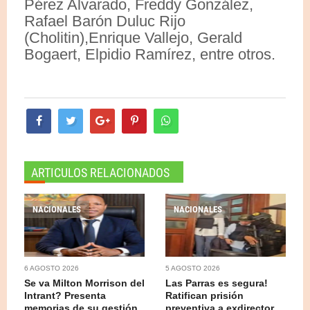
Pérez Alvarado, Freddy González,
Rafael Barón Duluc Rijo
(Cholitin),Enrique Vallejo, Gerald
Bogaert, Elpidio Ramírez, entre otros.
ARTICULOS RELACIONADOS
NACIONALES
NACIONALES
6 AGOSTO 2026
5 AGOSTO 2026
Se va Milton Morrison del
Las Parras es segura!
Intrant? Presenta
Ratifican prisión
memorias de su gestión
preventiva a exdirector