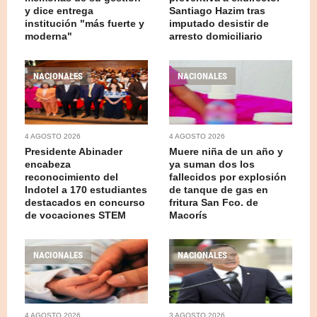
y dice entrega
Santiago Hazim tras
institución "más fuerte y
imputado desistir de
moderna"
arresto domiciliario
NACIONALES
NACIONALES
4 AGOSTO 2026
4 AGOSTO 2026
Presidente Abinader
Muere niña de un año y
encabeza
ya suman dos los
reconocimiento del
fallecidos por explosión
Indotel a 170 estudiantes
de tanque de gas en
destacados en concurso
fritura San Fco. de
de vocaciones STEM
Macorís
NACIONALES
NACIONALES
4 AGOSTO 2026
3 AGOSTO 2026