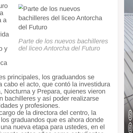
uro
da
a a
vida
Parte de los nuevos bachilleres
del liceo Antorcha del Futuro
o y
eca
les principales, los graduandos se
 a cabo el acto, que contó la investidura
a, Nocturna y Prepara, quienes vieron
 bachilleres y así poder realizarse
idades y profesiones.
argo de la directora del centro, la
a los graduandos que es ahora donde
e una nueva etapa para ustedes, en el