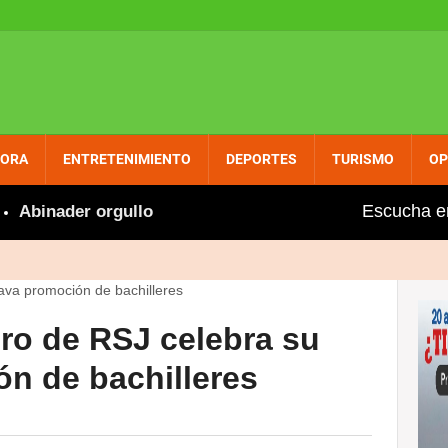
PORA
ENTRETENIMIENTO
DEPORTES
TURISMO
OP
Escucha e
inader orgulloso felicita a Marileidy por nuevo récord e
uro de RSJ celebra su
ón de bachilleres