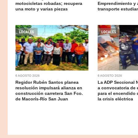
motocicletas robadas; recupera
Emprendimiento y 
una moto y varias piezas
transporte estudian
LOCALES
LOCALES
6 AGOSTO 2026
6 AGOSTO 2026
Regidor Rubén Santos planea
La ADP Seccional 
resolución impulsará alianza en
a convocatoria de 
construcción carretera San Fco.
para el encendido 
de Macorís-Río San Juan
la crisis eléctrica