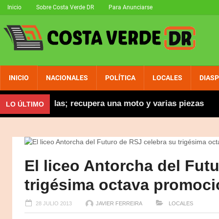
Inicio
Sobre Costa Verde DR
Para Anunciarse
INICIO
NACIONALES
POLÍTICA
LOCALES
DIAS
tas robadas; recupera una moto y varias piezas
Ab
LO ÚLTIMO
El liceo Antorcha del Fut
trigésima octava promoci
28 JULIO 2013
JAVIER FERREIRA
LOCALES