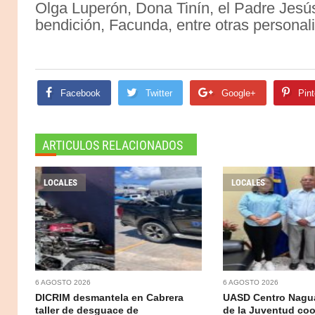
Olga Luperón, Dona Tinín, el Padre Jesús
bendición, Facunda, entre otras personal
Facebook
Twitter
Google+
Pint
ARTICULOS RELACIONADOS
LOCALES
LOCALES
6 AGOSTO 2026
6 AGOSTO 2026
DICRIM desmantela en Cabrera
UASD Centro Nagua
taller de desguace de
de la Juventud coo