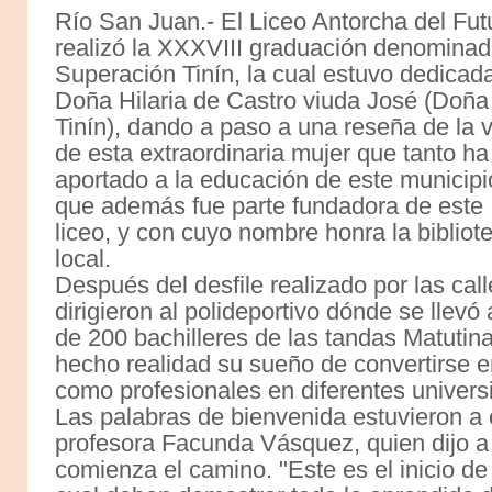
Río San Juan.- El Liceo Antorcha del Fut
realizó la XXXVIII graduación denomina
Superación Tinín, la cual estuvo dedicad
Doña Hilaria de Castro viuda José (Doña
Tinín), dando a paso a una reseña de la 
de esta extraordinaria mujer que tanto ha
aportado a la educación de este municipi
que además fue parte fundadora de este
liceo, y con cuyo nombre honra la bibliot
local.
Después del desfile realizado por las cal
dirigieron al polideportivo dónde se llevó
de 200 bachilleres de las tandas Matutin
hecho realidad su sueño de convertirse en
como profesionales en diferentes univers
Las palabras de bienvenida estuvieron a c
profesora Facunda Vásquez, quien dijo 
comienza el camino. "Este es el inicio d