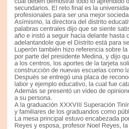
cual deben demostrar todo lo aprendido 
secundarios. El reto final es la universi
profesionales para ser una mejor sociedad
Asímismo, la directora del distrito educa
palabras centrales dijo que se siente sati
año e instó a seguir hacia delante hasta
adelantandole que el Distrito está para ser
Luperón también hizo referencia sobre la
por parte del presidente Medina, y dijo q
a los centros, los aportes de la tarjeta soli
construcción de nuevas escuelas como la 
Después se entregó una placa de reconoc
labor y ejemplo educativo, la cual fue ca
Además se presentó un video de opinione
a su persona.
A la graduación XXXVIII Superación Tiní
y familiares de los graduandos como públ
La mesa principal estuvo encabezada por 
Reyes y esposa, profesor Noel Reyes, la