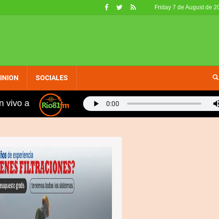
Friday 7 de August de 2
INION
SOCIALES
n vivo a
n 400 metros planos: "Hablé con Kelvin para agilizar tu a