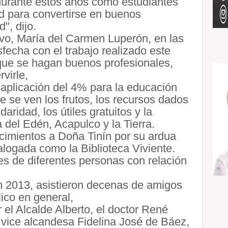
durante estos años como estudiantes
dad para convertirse en buenos
", dijo.
tivo, María del Carmen Luperón, en las
sfecha con el trabajo realizado este
 que se hagan buenos profesionales,
virle,
 aplicación del 4% para la educación
ue se ven los frutos, los recursos dados
daridad, los útiles gratuitos y la
del Edén, Acapulco y la Tierra.
imientos a Doña Tinín por su ardua
talogada como la Biblioteca Viviente.
s de diferentes personas con relación
n 2013, asistieron decenas de amigos
ico en general,
el Alcalde Alberto, el doctor René
 vice alcandesa Fidelina José de Báez,