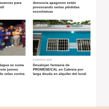
avances para
denuncia apagones están
til
provocando serias pérdidas
económicas
LOCALES
5 AGOSTO 2026
Nagua se suma
Desalojan farmacia de
este jueves
PROMESE/CAL en Cabrera por
de velas contra
larga deuda en alquiler del local