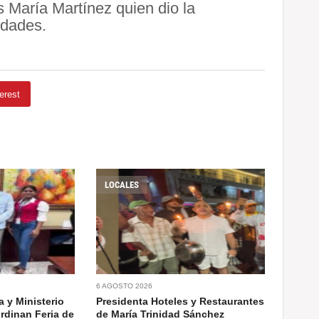
 María Martínez quien dio la
idades.
erest
LOCALES
6 AGOSTO 2026
 y Ministerio
Presidenta Hoteles y Restaurantes
rdinan Feria de
de María Trinidad Sánchez