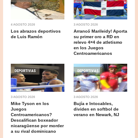
4 AGOSTO 2026
3 AGOSTO 2026
Los abrazos deportivos
Arrancó Marileidy! Aporta
de Luis Ramón
su primer oro a RD en
relevo 4×4 de atletismo
en los Juegos
Centroamericanos
DEPORTIVAS
DEPORTIVAS
3 AGOSTO 2026
3 AGOSTO 2026
Mike Tyson en los
Bujía e Intocables,
Juegos
dividen en softbol de
Centroamericanos?
verano en Newark, NJ
Descalifican boxeador
nicaragüense por morder
a su rival dominicano