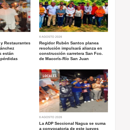
6 AGOSTO 2026
 y Restaurantes
Regidor Rubén Santos planea
Sánchez
resolución impulsará alianza en
s están
construcción carretera San Fco.
 pérdidas
de Macorís-Río San Juan
LOCALES
6 AGOSTO 2026
La ADP Seccional Nagua se suma
a convocatoria de este jueves