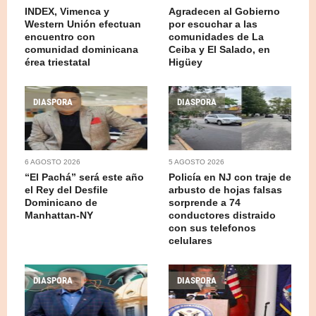
INDEX, Vimenca y
Agradecen al Gobierno
Western Unión efectuan
por escuchar a las
encuentro con
comunidades de La
comunidad dominicana
Ceiba y El Salado, en
érea triestatal
Higüey
DIASPORA
DIASPORA
6 AGOSTO 2026
5 AGOSTO 2026
“El Pachá” será este año
Policía en NJ con traje de
el Rey del Desfile
arbusto de hojas falsas
Dominicano de
sorprende a 74
Manhattan-NY
conductores distraido
con sus telefonos
celulares
DIASPORA
DIASPORA