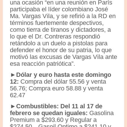
una ocasión “en una reunión en París
participaba el líder colombiano José
Ma. Vargas Vila, y se refirió a la RD en
términos fuertemente despectivos,
como tierra de tiranos y dictadores, a
lo que el Dr. Contreras respondió
retándolo a un duelo a pistolas para
defender el honor de su patria, lo que
motivó las excusas de Vargas Vila ante
esa reacción patriótica”.
►Dólar y euro hasta este domingo
12:
Compra del dólar 55.56 y venta
56.76; Compra euro 58.88 y venta
62.47
►Combustibles: Del 11 al 17 de
febrero se quedan iguales:
Gasolina
Premium a $293.60 y Regular a
$274.50…Gasoil Optimo a $241.10 y