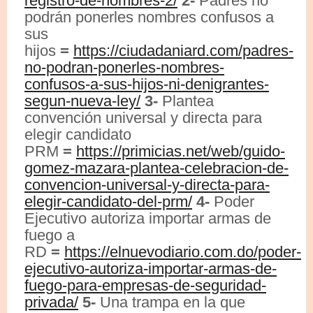
registro-de-nombres-2/
2-
Padres no
podrán ponerles nombres confusos a
sus
hijos
=
https://ciudadaniard.com/padres-
no-podran-ponerles-nombres-
confusos-a-sus-hijos-ni-denigrantes-
segun-nueva-ley/
3-
Plantea
convención universal y directa para
elegir candidato
PRM
=
https://primicias.net/web/guido-
gomez-mazara-plantea-celebracion-de-
convencion-universal-y-directa-para-
elegir-candidato-del-prm/
4-
Poder
Ejecutivo autoriza importar armas de
fuego a
RD
=
https://elnuevodiario.com.do/poder-
ejecutivo-autoriza-importar-armas-de-
fuego-para-empresas-de-seguridad-
privada/
5-
Una trampa en la que