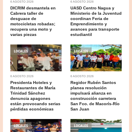
6 AGOSTO 2026
6 AGOSTO 2026
DICRIM desmantela en
UASD Centro Nagua y
Cabrera taller de
Ministerio de la Juventud
desguace de
coordinan Feria de
motocicletas robadas;
Emprendimiento y
recupera una moto y
avances para transporte
varias piezas
estudiantil
LOCALES
LOCALES
6 AGOSTO 2026
6 AGOSTO 2026
Presidenta Hoteles y
Regidor Rubén Santos
Restaurantes de María
planea resolución
Trinidad Sánchez
impulsará alianza en
denuncia apagones
construcción carretera
están provocando serias
San Fco. de Macorís-Río
pérdidas económicas
San Juan
LOCALES
LOCALES