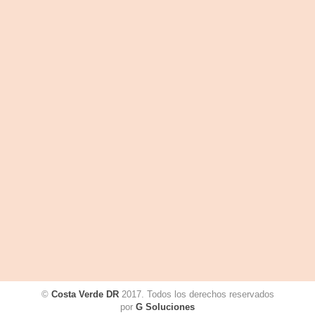
©
Costa Verde DR
2017. Todos los derechos reservados
por
G Soluciones