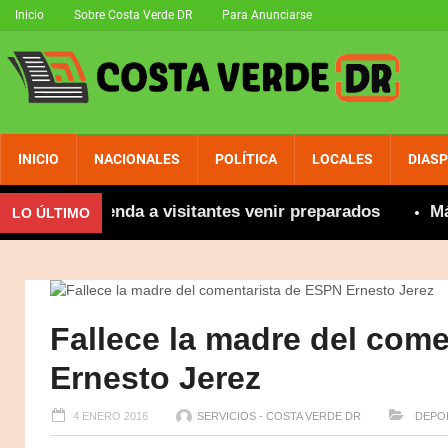
Inicio
Sobre Costa Verde DR
Para Anunciarse
INICIO
NACIONALES
POLÍTICA
LOCALES
DIAS
se recomienda a visitantes venir preparados
Más de
LO ÚLTIMO
Fallece la madre del com
Ernesto Jerez
4 ENERO 2016
SERVICIOS - COSTA VERDE DR
DEPOR