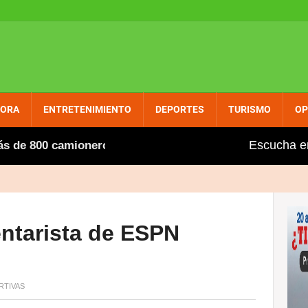
PORA
ENTRETENIMIENTO
DEPORTES
TURISMO
OP
Escucha e
 800 camioneros extranjeros, entre ellos varios dominica
entarista de ESPN
TIVAS