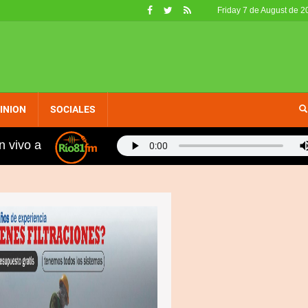
Friday 7 de August de 2
INION
SOCIALES
n vivo a
nos, fueron retirados de circulación en EE. UU. por no c