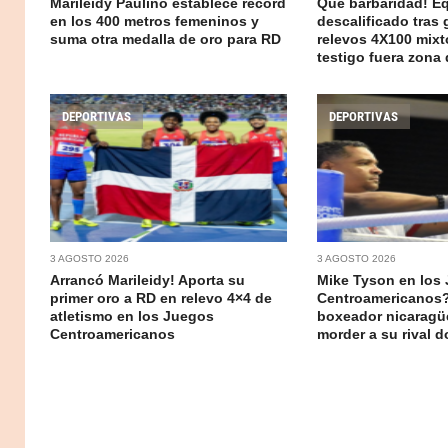
Marileidy Paulino establece récord
Qué barbaridad! E
en los 400 metros femeninos y
descalificado tras 
suma otra medalla de oro para RD
relevos 4X100 mixt
testigo fuera zona
DEPORTIVAS
DEPORTIVAS
3 AGOSTO 2026
3 AGOSTO 2026
Arrancó Marileidy! Aporta su
Mike Tyson en los
primer oro a RD en relevo 4×4 de
Centroamericanos?
atletismo en los Juegos
boxeador nicaragü
Centroamericanos
morder a su rival 