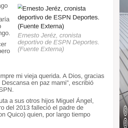
ago
aría
o
ngo.
Ernesto Jeréz, cronista
deportivo de ESPN Deportes.
cer
(Fuente Externa)
pero
empre mi vieja querida. A Dios, gracias
. Descansa en paz mami”, escribió
ESPN.
ta a sus otros hijos Miguel Ángel,
o del 2013 falleció el padre de
n Quico) quien, por largo tiempo