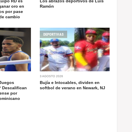
quipo RD es
Los abrazos deportivos de Luis
ganar oro en
Ramón
os por pase
 de cambio
DEPORTIVAS
3 AGOSTO 2026
 Juegos
Bujía e Intocables, dividen en
 Descalifican
softbol de verano en Newark, NJ
ense por
dominicano