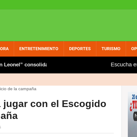
PORA
ENTRETENIMIENTO
DEPORTES
TURISMO
OP
Escucha e
onel” consolida su presencia entre dominicanos circun
 jugar con el Escogido
paña
S