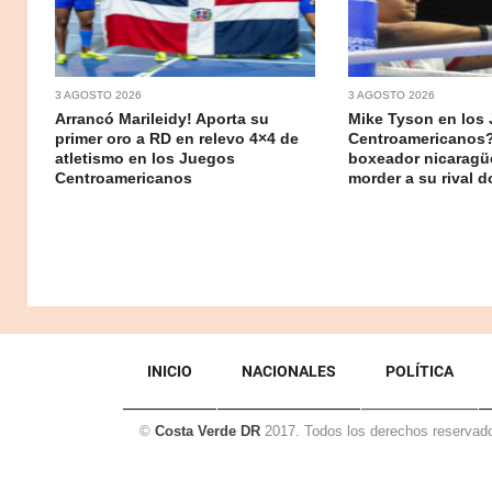
3 AGOSTO 2026
3 AGOSTO 2026
Arrancó Marileidy! Aporta su
Mike Tyson en los
primer oro a RD en relevo 4×4 de
Centroamericanos?
atletismo en los Juegos
boxeador nicaragü
Centroamericanos
morder a su rival 
INICIO
NACIONALES
POLÍTICA
©
Costa Verde DR
2017. Todos los derechos reservad