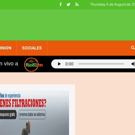
Thursday 6 de August de 2
INION
SOCIALES
n vivo a
scripción 1-USA
Agradecen al Gobierno por escucha