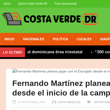
Inicio
Sobre Costa Verde DR
Para Anunciarse
INICIO
NACIONALES
POLÍTICA
LOCALES
DIAS
comunidad dominicana érea triestatal
“300 con Le
LO ÚLTIMO
Fernando Martínez planea
desde el inicio de la cam
30 SEPTIEMBRE 2009
COSTA VERDE DR
DEPORTIVA