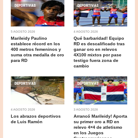
DEPORTIVAS
DEPORTIVAS
5 AGOSTO 2026
4 AGOSTO 2026
Marileidy Paulino
Qué barbaridad! Equipo
establece récord en los
RD es descalificado tras
400 metros femeninos y
ganar oro en relevos
suma otra medalla de oro
4X100 mixtos por pase
para RD
testigo fuera zona de
cambio
DEPORTIVAS
DEPORTIVAS
4 AGOSTO 2026
3 AGOSTO 2026
Los abrazos deportivos
Arrancó Marileidy! Aporta
de Luis Ramón
su primer oro a RD en
relevo 4×4 de atletismo
en los Juegos