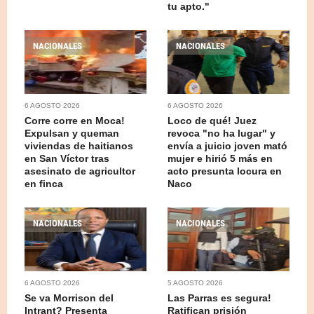
tu apto."
NACIONALES
NACIONALES
6 AGOSTO 2026
6 AGOSTO 2026
Corre corre en Moca!
Loco de qué! Juez
Expulsan y queman
revoca "no ha lugar" y
viviendas de haitianos
envía a juicio joven mató
en San Víctor tras
mujer e hirió 5 más en
asesinato de agricultor
acto presunta locura en
en finca
Naco
NACIONALES
NACIONALES
6 AGOSTO 2026
5 AGOSTO 2026
Se va Morrison del
Las Parras es segura!
Intrant? Presenta
Ratifican prisión