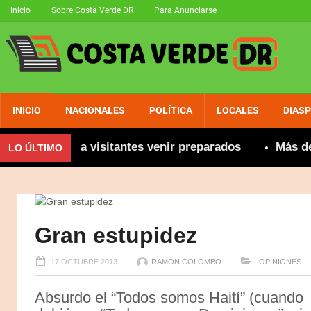
Inicio
Sobre Costa Verde DR
Para Anunciarse
INICIO
NACIONALES
POLÍTICA
LOCALES
DIAS
ecomienda a visitantes venir preparados
Más de 800
LO ÚLTIMO
Gran estupidez
17 OCTUBRE 2013
RAMÓN COLOMBO
OPINIONES
Absurdo el “Todos somos Haití” (cuando