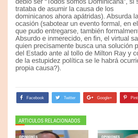
debió ser “Todos somos Dominicana”, si 
trataba de asumir la causa de los
dominicanos ahora apátridas). Absurda l
ocasión (sabotear un evento formal, en el
que pudo entregarse, también formalmente,
Absurdo e inmerecido, en fin, el virtual s
quien precisamente busca una solución pr
del Estado ante al tollo de Milton Ray y
de la estupidez política se le habrá ocur
propia causa?).
Facebook
Twitter
Google+
Pint
ARTICULOS RELACIONADOS
OPINIONES
OPINIONES