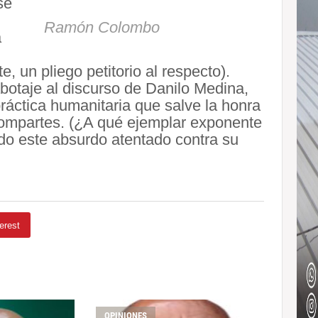
se
Ramón Colombo
a
 un pliego petitorio al respecto).
abotaje al discurso de Danilo Medina,
áctica humanitaria que salve la honra
 compartes. (¿A qué ejemplar exponente
rido este absurdo atentado contra su
erest
OPINIONES