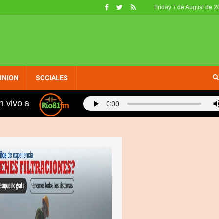
Friday 7 de August de 2
INION
SOCIALES
n vivo a
 fueron retirados de circulación en EE. UU. por no calif