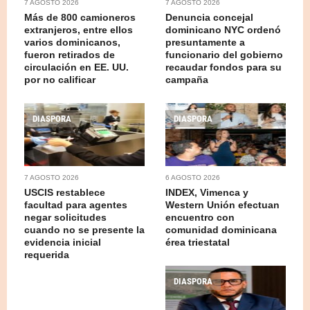
7 AGOSTO 2026
7 AGOSTO 2026
Más de 800 camioneros
Denuncia concejal
extranjeros, entre ellos
dominicano NYC ordenó
varios dominicanos,
presuntamente a
fueron retirados de
funcionario del gobierno
circulación en EE. UU.
recaudar fondos para su
por no calificar
campaña
DIASPORA
DIASPORA
7 AGOSTO 2026
6 AGOSTO 2026
USCIS restablece
INDEX, Vimenca y
facultad para agentes
Western Unión efectuan
negar solicitudes
encuentro con
cuando no se presente la
comunidad dominicana
evidencia inicial
érea triestatal
requerida
DIASPORA