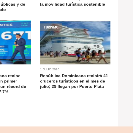
úblicas y de
la movilidad turística sostenible
blo
TURISMO
1 JULIO 2026
ana recibe
República Dominicana recibirá 41
en primer
cruceros turísticos en el mes de
 un récord de
julio; 29 llegan por Puerto Plata
7.7%