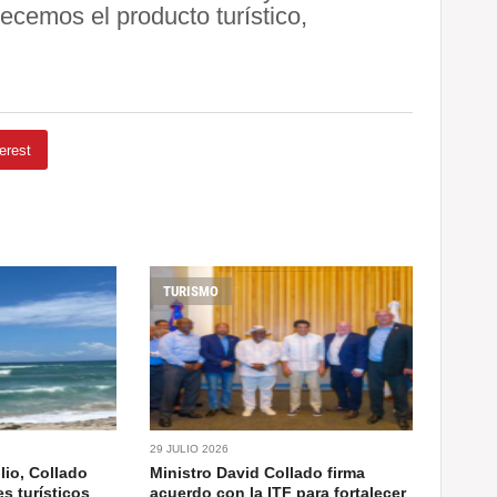
lecemos el producto turístico,
erest
TURISMO
29 JULIO 2026
lio, Collado
Ministro David Collado firma
es turísticos
acuerdo con la ITF para fortalecer