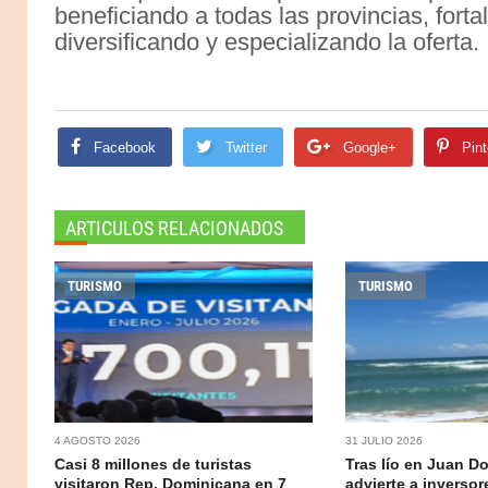
beneficiando a todas las provincias, forta
diversificando y especializando la oferta.
Facebook
Twitter
Google+
Pint
ARTICULOS RELACIONADOS
TURISMO
TURISMO
4 AGOSTO 2026
31 JULIO 2026
Casi 8 millones de turistas
Tras lío en Juan Do
visitaron Rep. Dominicana en 7
advierte a inversor