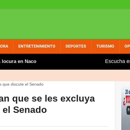
PORA
ENTRETENIMIENTO
DEPORTES
TURISMO
OP
Escucha e
ura en Naco
UASD Centro Nagua y Ministerio de la 
an que se les excluya
e el Senado