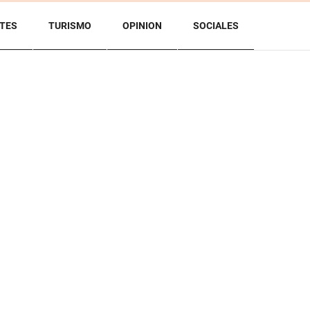
TES
TURISMO
OPINION
SOCIALES
BACK TO TOP