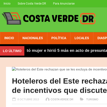
Inicio
Sobre Costa Verde DR
Para Anunciarse
INICIO
NACIONALES
POLÍTICA
LOCALES
DIAS
a joven mató mujer e hirió 5 más en acto de presunta loc
LO ÚLTIMO
Hoteleros del Este rechaz
de incentivos que discut
8 OCTUBRE 2013
COSTA VERDE DR
TURISMO