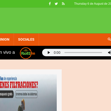
Thursday 6 de August de 2
INION
SOCIALES
n vivo a
Juventud coordinan Feria de Emprendimiento y avances p