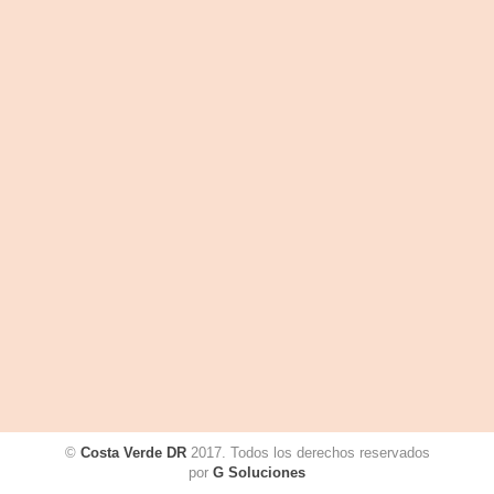
©
Costa Verde DR
2017. Todos los derechos reservados
por
G Soluciones