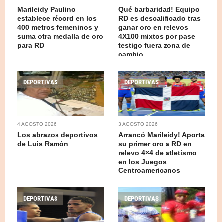
Marileidy Paulino
Qué barbaridad! Equipo
establece récord en los
RD es descalificado tras
400 metros femeninos y
ganar oro en relevos
suma otra medalla de oro
4X100 mixtos por pase
para RD
testigo fuera zona de
cambio
DEPORTIVAS
DEPORTIVAS
4 AGOSTO 2026
3 AGOSTO 2026
Los abrazos deportivos
Arrancó Marileidy! Aporta
de Luis Ramón
su primer oro a RD en
relevo 4×4 de atletismo
en los Juegos
Centroamericanos
DEPORTIVAS
DEPORTIVAS