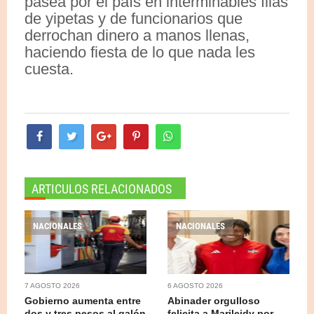
pasea por el país en interminables filas
de yipetas y de funcionarios que
derrochan dinero a manos llenas,
haciendo fiesta de lo que nada les
cuesta.
ARTICULOS RELACIONADOS
NACIONALES
NACIONALES
7 AGOSTO 2026
6 AGOSTO 2026
Gobierno aumenta entre
Abinader orgulloso
dos y tres pesos al galón
felicita a Marileidy por