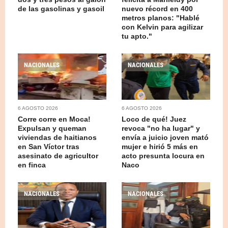
de las gasolinas y gasoil
nuevo récord en 400
metros planos: "Hablé
con Kelvin para agilizar
tu apto."
NACIONALES
NACIONALES
6 AGOSTO 2026
6 AGOSTO 2026
Corre corre en Moca!
Loco de qué! Juez
Expulsan y queman
revoca "no ha lugar" y
viviendas de haitianos
envía a juicio joven mató
en San Víctor tras
mujer e hirió 5 más en
asesinato de agricultor
acto presunta locura en
en finca
Naco
NACIONALES
NACIONALES