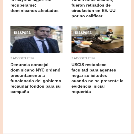
recuperarse;
fueron retirados de
dominicanos afectados
circulación en EE. UU.
por no calificar
DIASPORA
DIASPORA
7 AGOSTO 2026
7 AGOSTO 2026
Denuncia concejal
USCIS restablece
dominicano NYC ordenó
facultad para agentes
presuntamente a
negar solicitudes
funcionario del gobierno
cuando no se presente la
recaudar fondos para su
evidencia inicial
campaña
requerida