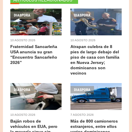
DIASPORA
DIASPORA
10 AGOSTO 2026
10 AGOSTO 2026
Fraternidad Sancar­leña
Atrapan culebra de 8
USA anuncia su gran
pies de largo debajo del
“Encuentro Sancarleño
piso de casa con familia
2026”
en Nueva Jersey;
dominicanos son
vecinos
DIASPORA
DIASPORA
10 AGOSTO 2026
7 AGOSTO 2026
Baján robos de
Más de 800 camioneros
vehículos en EUA, pero
extranjeros, entre ellos
la mayoría sigue sin
varios dominicanos,