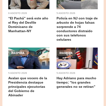
6 AGOSTO 2026
5 AGOSTO 2026
“El Pachá” será este año
Policía en NJ con traje de
el Rey del Desfile
arbusto de hojas falsas
Dominicano de
sorprende a 74
Manhattan-NY
conductores distraido
con sus telefonos
celulares
DIASPORA
DIASPORA
5 AGOSTO 2026
5 AGOSTO 2026
Avalan que vocero de la
Hay Adriano para mucho
Presidencia destaque
tiempo; “los grandes
principales ejecutorias
generales no se retiran”
del Gobierno de
Abinader