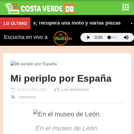
s robadas; recupera una moto y varias piezas
Abin
LO ÚLTIMO
Escucha en vivo a
Mi periplo por España
24 OCTUBRE 2009
LUIS HERNÁNDEZ
DIASPORA
En el museo de León.