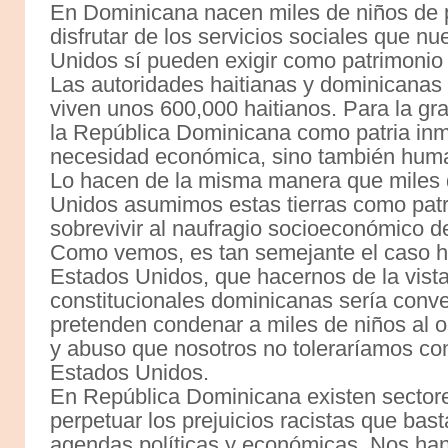
En Dominicana nacen miles de niños de 
disfrutar de los servicios sociales que n
Unidos sí pueden exigir como patrimonio 
Las autoridades haitianas y dominicana
viven unos 600,000 haitianos. Para la g
la República Dominicana como patria inm
necesidad económica, sino también hum
Lo hacen de la misma manera que miles
Unidos asumimos estas tierras como patr
sobrevivir al naufragio socioeconómico 
Como vemos, es tan semejante el caso ha
Estados Unidos, que hacernos de la vista 
constitucionales dominicanas sería conve
pretenden condenar a miles de niños al o
y abuso que nosotros no toleraríamos co
Estados Unidos.
En República Dominicana existen sector
perpetuar los prejuicios racistas que bast
agendas políticas y económicas. Nos han