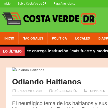
Inicio
Sobre Costa Verde DR
Para Anunciarse
INICIO
NACIONALES
POLÍTICA
LOCALES
DIAS
ión y dice entrega institución "más fuerte y moderna"
LO ÚLTIMO
Odiando Haitianos
5 NOVIEMBRE 2008
DIÓGENES ABRÉU
OPINIONES
El neurálgico tema de los haitianos y sus