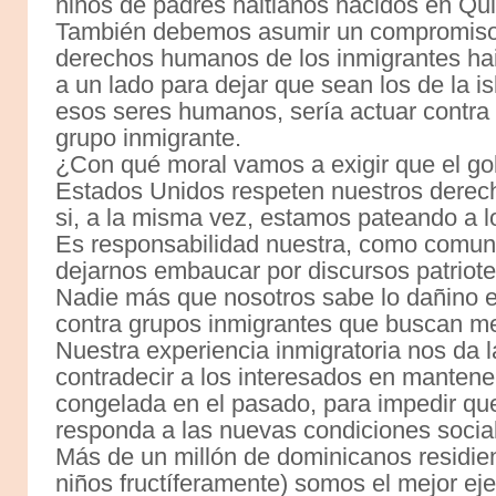
niños de padres haitianos nacidos en Qu
También debemos asumir un compromiso s
derechos humanos de los inmigrantes hai
a un lado para dejar que sean los de la is
esos seres humanos, sería actuar contra
grupo inmigrante.
¿Con qué moral vamos a exigir que el go
Estados Unidos respeten nuestros derech
si, a la misma vez, estamos pateando a l
Es responsabilidad nuestra, como comun
dejarnos embaucar por discursos patriote
Nadie más que nosotros sabe lo dañino e
contra grupos inmigrantes que buscan me
Nuestra experiencia inmigratoria nos da l
contradecir a los interesados en mantene
congelada en el pasado, para impedir qu
responda a las nuevas condiciones social
Más de un millón de dominicanos residi
niños fructíferamente) somos el mejor e