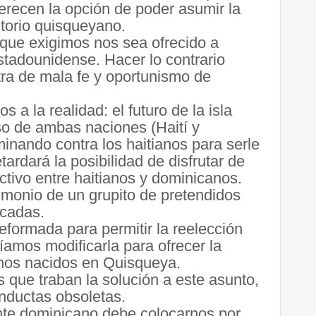
erecen la opción de poder asumir la
itorio quisqueyano.
 que exigimos nos sea ofrecido a
stadounidense. Hacer lo contrario
tra de mala fe y oportunismo de
a la realidad: el futuro de la isla
so de ambas naciones (Haití y
inando contra los haitianos para serle
etardará la posibilidad de disfrutar de
ectivo entre haitianos y dominicanos.
imonio de un grupito de pretendidos
écadas.
eformada para permitir la reelección
íamos modificarla para ofrecer la
anos nacidos en Quisqueya.
 que traban la solución a este asunto,
nductas obsoletas.
nte dominicano debe colocarnos por