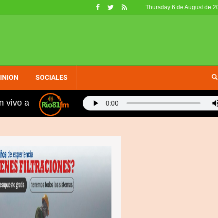
Thursday 6 de August de 2
INION
SOCIALES
n vivo a
ad Sánchez denuncia apagones están provocando serias 