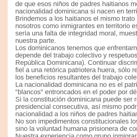
de que esos niños de padres haitianos m
nacionalidad dominicana si nacen en terr
Brindemos a los haitianos el mismo trato
nosotros como inmigrantes en territorio e
sería una falta de integridad moral, mues
nuestra parte.
Los dominicanos tenemos que enfrentarnos 
depende del trabajo colectivo y respetuo
República Dominicana). Continuar discrim
fiel a una retórica patriotera huera, sólo r
los beneficios resultantes del trabajo col
La nacionalidad dominicana no es el patr
"blancos" entroncados en el poder por d
Si la constitución dominicana puede ser r
presidencial consecutiva, así mismo podr
nacionalidad a los niños de padres haiti
No son impedimentos constitucionales los
sino la voluntad humana prisionera de co
Nuestra experiencia como grupo inmigra