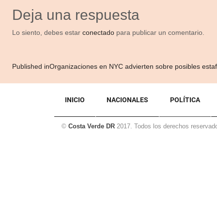
Deja una respuesta
Lo siento, debes estar
conectado
para publicar un comentario.
Navegación
Published in
Organizaciones en NYC advierten sobre posibles estafa
de
entradas
INICIO
NACIONALES
POLÍTICA
©
Costa Verde DR
2017. Todos los derechos reservad