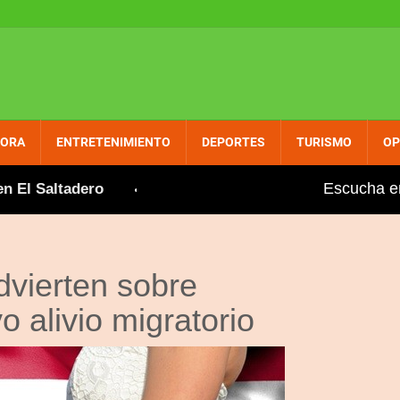
PORA
ENTRETENIMIENTO
DEPORTES
TURISMO
OP
Escucha e
El Saltadero
Gobierno aumenta entre dos y tres pes
vierten sobre
o alivio migratorio