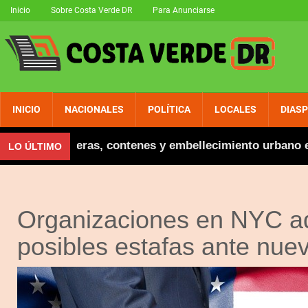
Inicio
Sobre Costa Verde DR
Para Anunciarse
INICIO
NACIONALES
POLÍTICA
LOCALES
DIAS
naugura aceras, contenes y embellecimiento urbano en 
LO ÚLTIMO
Organizaciones en NYC ad
posibles estafas ante nuev