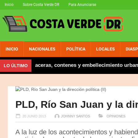
Inicio
Sobre Costa Verde DR
Para Anunciarse
INICIO
NACIONALES
POLÍTICA
LOCALES
DIAS
inaugura aceras, contenes y embellecimiento urbano en
LO ÚLTIMO
PLD, Río San Juan y la dire
20 JUNIO 2013
JOHNNY SANTOS
OPINIONES
A la luz de los acontecimientos y habien