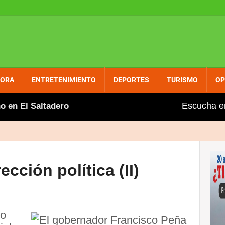
PORA
ENTRETENIMIENTO
DEPORTES
TURISMO
OP
Escucha e
 El Saltadero
Gobierno aumenta entre dos y tres pe
cción política (II)
do