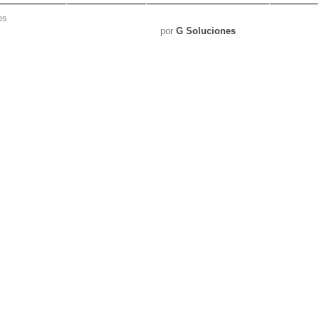
os
por
G Soluciones