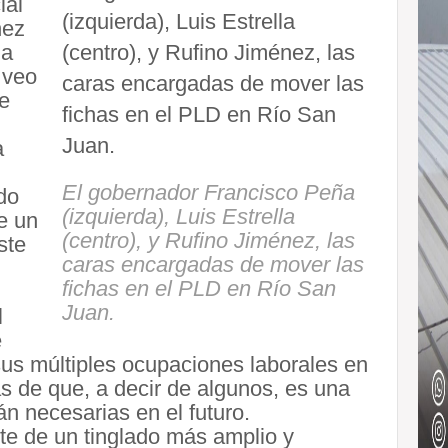
ial
nez
la
 veo
te
a
El gobernador Francisco Peña
do
(izquierda), Luis Estrella
e un
(centro), y Rufino Jiménez, las
ste
caras encargadas de mover las
fichas en el PLD en Río San
Juan.
l
e
sus múltiples ocupaciones laborales en
ás de que, a decir de algunos, es una
án necesarias en el futuro.
e de un tinglado más amplio y