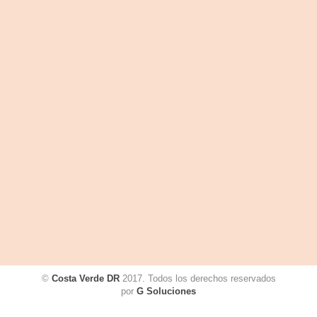
©
Costa Verde DR
2017. Todos los derechos reservados
por
G Soluciones