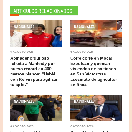
ARTICULOS RELACIONADOS
NACIONALES
NACIONALES
6 AGOSTO 2026
6 AGOSTO 2026
Abinader orgulloso
Corre corre en Moca!
felicita a Marileidy por
Expulsan y queman
nuevo récord en 400
viviendas de haitianos
metros planos: "Hablé
en San Víctor tras
con Kelvin para agilizar
asesinato de agricultor
tu apto."
en finca
NACIONALES
NACIONALES
6 AGOSTO 2026
6 AGOSTO 2026