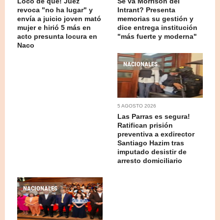
Loco de qué! Juez
Se va Morrison del
revoca "no ha lugar" y
Intrant? Presenta
envía a juicio joven mató
memorias su gestión y
mujer e hirió 5 más en
dice entrega institución
acto presunta locura en
"más fuerte y moderna"
Naco
NACIONALES
5 AGOSTO 2026
Las Parras es segura!
Ratifican prisión
preventiva a exdirector
Santiago Hazim tras
imputado desistir de
arresto domiciliario
NACIONALES