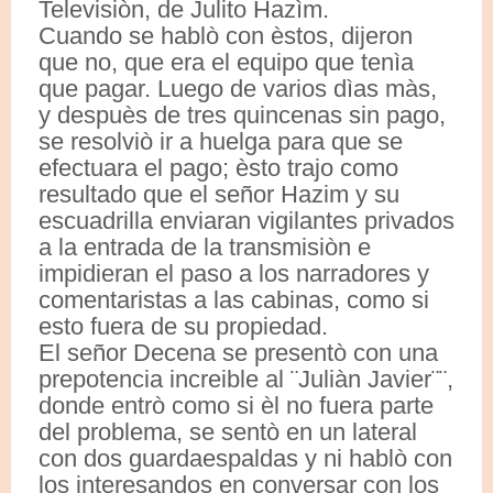
Televisiòn, de Julito Hazìm.
Cuando se hablò con èstos, dijeron
que no, que era el equipo que tenìa
que pagar. Luego de varios dìas màs,
y despuès de tres quincenas sin pago,
se resolviò ir a huelga para que se
efectuara el pago; èsto trajo como
resultado que el señor Hazim y su
escuadrilla enviaran vigilantes privados
a la entrada de la transmisiòn e
impidieran el paso a los narradores y
comentaristas a las cabinas, como si
esto fuera de su propiedad.
El señor Decena se presentò con una
prepotencia increible al ¨Juliàn Javier¨¨,
donde entrò como si èl no fuera parte
del problema, se sentò en un lateral
con dos guardaespaldas y ni hablò con
los interesandos en conversar con los