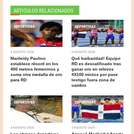
ARTICULOS RELACIONADOS
DEPORTIVAS
DEPORTIVAS
5 AGOSTO 2026
4 AGOSTO 2026
Marileidy Paulino
Qué barbaridad! Equipo
establece récord en los
RD es descalificado tras
400 metros femeninos y
ganar oro en relevos
suma otra medalla de oro
4X100 mixtos por pase
para RD
testigo fuera zona de
cambio
DEPORTIVAS
DEPORTIVAS
4 AGOSTO 2026
3 AGOSTO 2026
Los abrazos deportivos
Arrancó Marileidy! Aporta