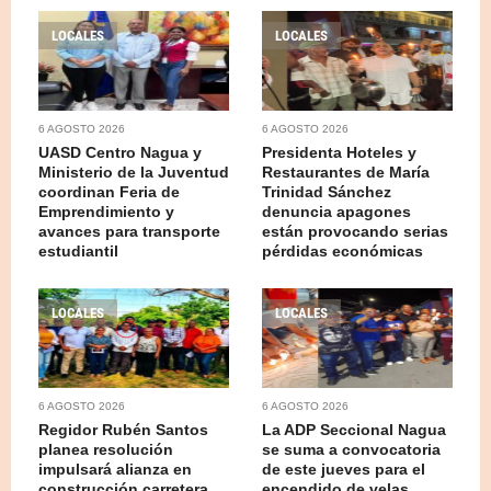
LOCALES
LOCALES
6 AGOSTO 2026
6 AGOSTO 2026
UASD Centro Nagua y
Presidenta Hoteles y
Ministerio de la Juventud
Restaurantes de María
coordinan Feria de
Trinidad Sánchez
Emprendimiento y
denuncia apagones
avances para transporte
están provocando serias
estudiantil
pérdidas económicas
LOCALES
LOCALES
6 AGOSTO 2026
6 AGOSTO 2026
Regidor Rubén Santos
La ADP Seccional Nagua
planea resolución
se suma a convocatoria
impulsará alianza en
de este jueves para el
construcción carretera
encendido de velas