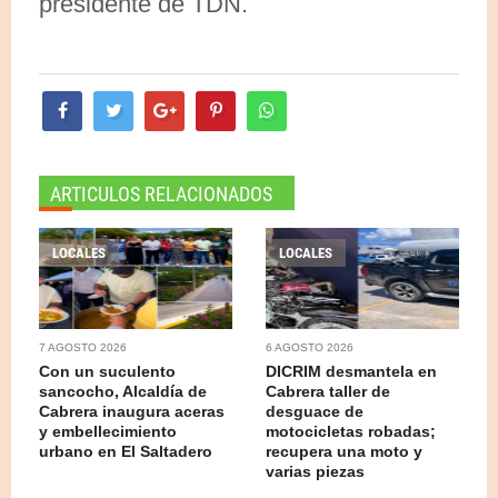
presidente de TDN.
ARTICULOS RELACIONADOS
LOCALES
LOCALES
7 AGOSTO 2026
6 AGOSTO 2026
Con un suculento
DICRIM desmantela en
sancocho, Alcaldía de
Cabrera taller de
Cabrera inaugura aceras
desguace de
y embellecimiento
motocicletas robadas;
urbano en El Saltadero
recupera una moto y
varias piezas