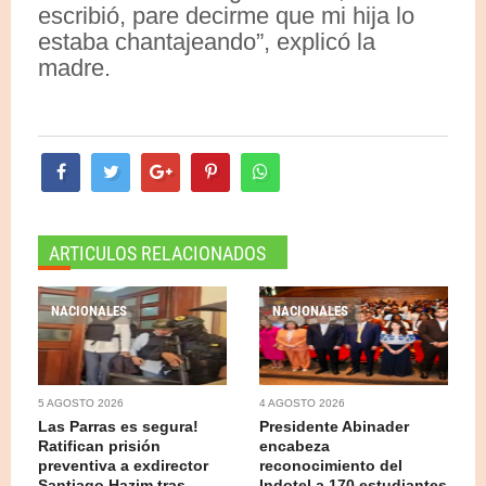
escribió, pare decirme que mi hija lo
estaba chantajeando”, explicó la
madre.
ARTICULOS RELACIONADOS
NACIONALES
NACIONALES
5 AGOSTO 2026
4 AGOSTO 2026
Las Parras es segura!
Presidente Abinader
Ratifican prisión
encabeza
preventiva a exdirector
reconocimiento del
Santiago Hazim tras
Indotel a 170 estudiantes