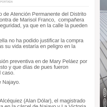
PORTADA
do de Atención Permanente del Distrito
 contra de Marisol Franco, compañera
eguridad, ya que en la calle la pueden
lla no ha podido justificar la compra
 su vida estaría en peligro en la
sión preventiva en de Mary Peláez por
sto y que días de pues fueron
l caso.
e Najayo.
lcéquiez (Alan Dólar), el magistrado
a en la cárcel de Najayo y La Victoria,