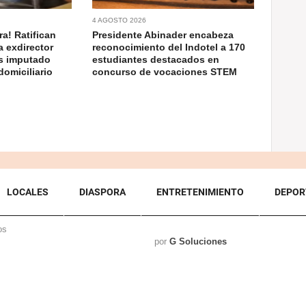
4 AGOSTO 2026
a! Ratifican
Presidente Abinader encabeza
a exdirector
reconocimiento del Indotel a 170
as imputado
estudiantes destacados en
domiciliario
concurso de vocaciones STEM
LOCALES
DIASPORA
ENTRETENIMIENTO
DEPOR
os
por
G Soluciones