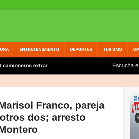
PORA
ENTRETENIMIENTO
DEPORTES
TURISMO
OP
Escucha e
ioneros extranjeros, entre ellos varios dominicanos, fue
Marisol Franco, pareja
otros dos; arresto
 Montero