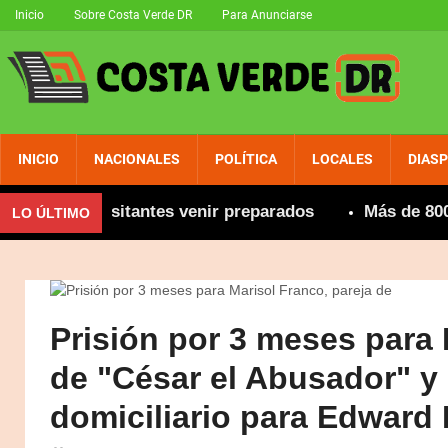
Inicio
Sobre Costa Verde DR
Para Anunciarse
INICIO
NACIONALES
POLÍTICA
LOCALES
DIAS
ienda a visitantes venir preparados
Más de 800 cam
LO ÚLTIMO
Prisión por 3 meses para 
de "César el Abusador" y 
domiciliario para Edward