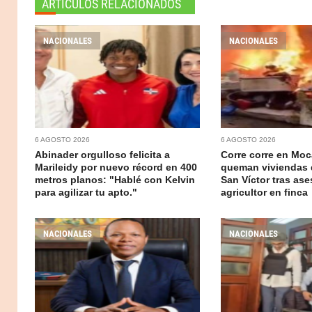
ARTICULOS RELACIONADOS
NACIONALES
NACIONALES
6 AGOSTO 2026
6 AGOSTO 2026
Abinader orgulloso felicita a
Corre corre en Moc
Marileidy por nuevo récord en 400
queman viviendas 
metros planos: "Hablé con Kelvin
San Víctor tras ase
para agilizar tu apto."
agricultor en finca
NACIONALES
NACIONALES