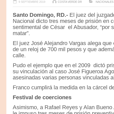
9 SEPTIEMBRE 2019
COSTA VERDE DR
NACIONALES
Santo Domingo, RD.-
El juez del juzga
Nacional dicto tres meses de prisión en
sentimental de César el Abusador, “por s
matar”.
El juez José Alejandro Vargas alega que e
de un reloj de 700 mil pesos y que además
calle.
Pudo el ejemplo que en el 2009 dictó pri
su vinculación al caso José Figueroa Ago
asesinadas varias personas vinculadas a
Franco cumplirá la medida en la cárcel d
Festival de coerciones
Asimismo, a Rafael Reyes y Alan Bueno A
le impuso tres meses de prisión preventiv