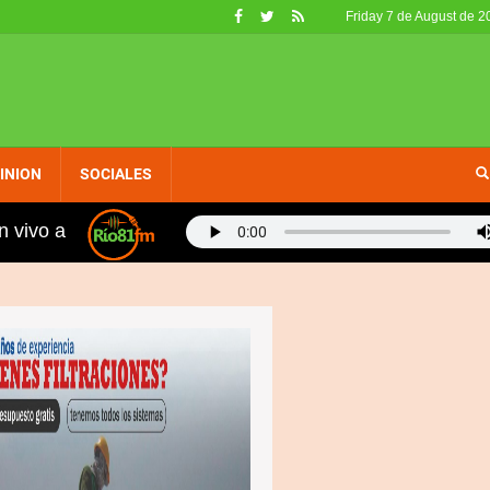
Friday 7 de August de 2
INION
SOCIALES
n vivo a
ron retirados de circulación en EE. UU. por no calificar