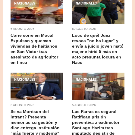
NACIONALES
NACIONALES
6 AGOSTO 2026
6 AGOSTO 2026
Corre corre en Moca!
Loco de qué! Juez
Expulsan y queman
revoca "no ha lugar" y
viviendas de haitianos
envía a juicio joven mató
en San Víctor tras
mujer e hirió 5 más en
asesinato de agricultor
acto presunta locura en
en finca
Naco
NACIONALES
NACIONALES
6 AGOSTO 2026
5 AGOSTO 2026
Se va Morrison del
Las Parras es segura!
Intrant? Presenta
Ratifican prisión
memorias su gestión y
preventiva a exdirector
dice entrega institución
Santiago Hazim tras
"más fuerte y moderna"
imputado desistir de