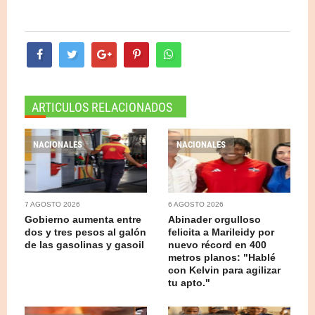
ARTICULOS RELACIONADOS
NACIONALES
NACIONALES
7 AGOSTO 2026
6 AGOSTO 2026
Gobierno aumenta entre
Abinader orgulloso
dos y tres pesos al galón
felicita a Marileidy por
de las gasolinas y gasoil
nuevo récord en 400
metros planos: "Hablé
con Kelvin para agilizar
tu apto."