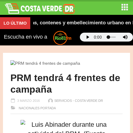
ura aceras, contenes y embellecimiento urbano en El S
LO ÚLTIMO
Escucha en vivo a
PRM tendrá 4 frentes de
campaña
3 MARZO 2016
SERVICIOS - COSTA VERDE DR
NACIONALES
PORTADA