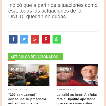
Indicó que a partir de situaciones como
esa, todas las actuaciones de la
DNCD, quedan en dudas.
ARTICULOS RELACIONADOS
POLÍTICA
POLÍTICA
6 AGOSTO 2026
3 AGOSTO 2026
“300 con Leonel”
Le salió su loco! Alofoke
consolida su presencia
reta a Hipólito apostar a
entre dominicanos
que sacará más votos