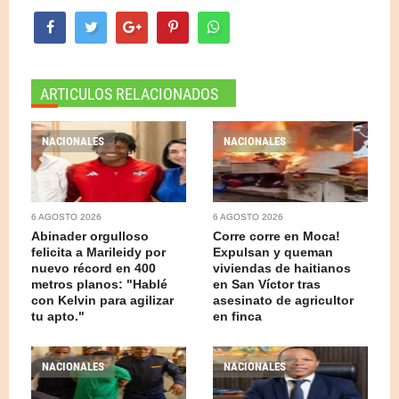
ARTICULOS RELACIONADOS
NACIONALES
NACIONALES
6 AGOSTO 2026
6 AGOSTO 2026
Abinader orgulloso
Corre corre en Moca!
felicita a Marileidy por
Expulsan y queman
nuevo récord en 400
viviendas de haitianos
metros planos: "Hablé
en San Víctor tras
con Kelvin para agilizar
asesinato de agricultor
tu apto."
en finca
NACIONALES
NACIONALES