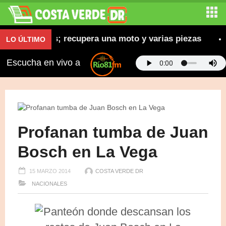
as robadas; recupera una moto y varias piezas
Abi
LO ÚLTIMO
Escucha en vivo a
Profanan tumba de Juan
Bosch en La Vega
15 MARZO 2014
COSTA VERDE DR
NACIONALES